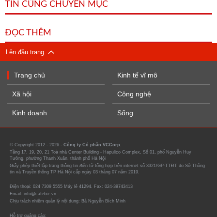
TIN CÙNG CHUYÊN MỤC
ĐỌC THÊM
Lên đầu trang
Trang chủ
Kinh tế vĩ mô
Xã hội
Công nghệ
Kinh doanh
Sống
© Copyright 2012 - 2026 -
Công ty Cổ phần VCCorp.
Tầng 17, 19, 20, 21 Toà nhà Center Building - Hapulico Complex, Số 01, phố Nguyễn Huy
Tưởng, phường Thanh Xuân, thành phố Hà Nội
Giấy phép thiết lập trang thông tin điện tử tổng hợp trên internet số 3321/GP-TTĐT do Sở Thông
tin và Truyền thông TP Hà Nội cấp ngày 03 tháng 07 năm 2019.
Điện thoại: 024 7309 5555 Máy lẻ 41294. Fax: 024-39743413
Email: info@cafebiz.vn
Chịu trách nhiệm quản lý nội dung: Bà Nguyễn Bích Minh
Hỗ trợ quảng cáo: