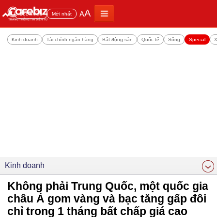
A
A
Đọc nhiều
Mới nhất
Kinh doanh
Tài chính ngân hàng
Bất động sản
Quốc tế
Sống
Special
X
Kinh doanh
Không phải Trung Quốc, một quốc gia
châu Á gom vàng và bạc tăng gấp đôi
chỉ trong 1 tháng bất chấp giá cao