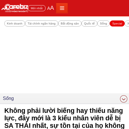
A
A
Đọc nhiều
Mới nhất
Kinh doanh
Tài chính ngân hàng
Bất động sản
Quốc tế
Sống
Special
X
Sống
Không phải lười biếng hay thiếu năng
lực, đây mới là 3 kiểu nhân viên dễ bị
SA THẢI nhất, sự tồn tại của họ không