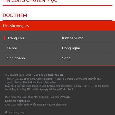
TIN CÙNG CHUYÊN MỤC
ĐỌC THÊM
Lên đầu trang
Trang chủ
Kinh tế vĩ mô
Xã hội
Công nghệ
Kinh doanh
Sống
© Copyright 2012 - 2026 -
Công ty Cổ phần VCCorp.
Tầng 17, 19, 20, 21 Toà nhà Center Building - Hapulico Complex, Số 01, phố Nguyễn Huy
Tưởng, phường Thanh Xuân, thành phố Hà Nội
Giấy phép thiết lập trang thông tin điện tử tổng hợp trên internet số 3321/GP-TTĐT do Sở Thông
tin và Truyền thông TP Hà Nội cấp ngày 03 tháng 07 năm 2019.
Điện thoại: 024 7309 5555 Máy lẻ 41294. Fax: 024-39743413
Email: info@cafebiz.vn
Chịu trách nhiệm quản lý nội dung: Bà Nguyễn Bích Minh
Hỗ trợ quảng cáo: