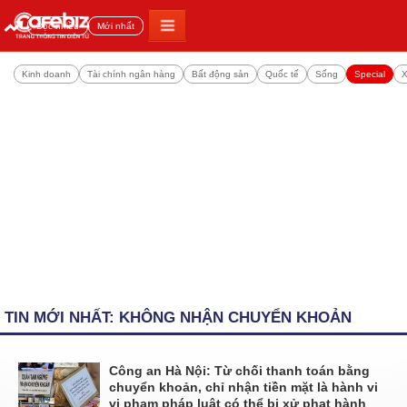
Đọc nhiều
Mới nhất
Kinh doanh
Tài chính ngân hàng
Bất động sản
Quốc tế
Sống
Special
X
TIN MỚI NHẤT: KHÔNG NHẬN CHUYỂN KHOẢN
Công an Hà Nội: Từ chối thanh toán bằng
chuyển khoản, chỉ nhận tiền mặt là hành vi
vi phạm pháp luật có thể bị xử phạt hành