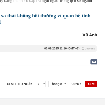
ay đắng thành 'cú đáp trả ngọt ngào' trong lịch sử ngành
sa thải không bồi thường vì quan hệ tình
i
Vũ Anh
03/09/2025 11:10 (GMT +7)
Copy link
XEM THEO NGÀY
XEM