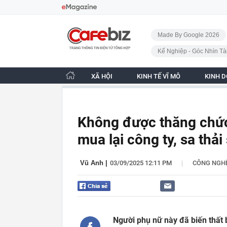
Bỏ qua điều hướng
CafeBiz - Trang chủ
Made By Google 2026
Kế Nghiệp - Góc Nhìn Tà
XÃ HỘI
KINH TẾ VĨ MÔ
KINH 
Không được thăng chức
mua lại công ty, sa thải
|
Vũ Anh
|
03/09/2025 12:11 PM
CÔNG NGH
Người phụ nữ này đã biến thất b