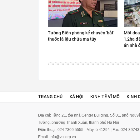
Tướng Biên phòng kể chuyện 'bắt'
Một doa
thuốc lá lậu chứa ma túy
1,2ha đấ
án nhà 
TRANG CHỦ
XÃ HỘI
KINH TẾ VĨ MÔ
KINH 
Địa chỉ: Tầng 21, tòa nhà Center Building. Số 01, phố Ngu
Tưởng, phường Thanh Xuân, thành phố Hà Nội
Điện thoại: 024 7309 5555 - Máy lẻ 41294 | Fax: 024-3974
Email: info@vccorp.vn