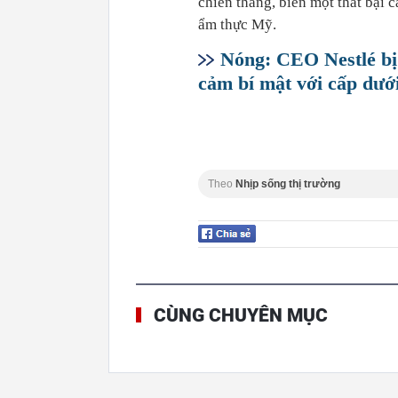
chiến thắng, biến một thất bại c
ẩm thực Mỹ.
Nóng: CEO Nestlé bị 
cảm bí mật với cấp dướ
Theo
Nhịp sống thị trường
CÙNG CHUYÊN MỤC