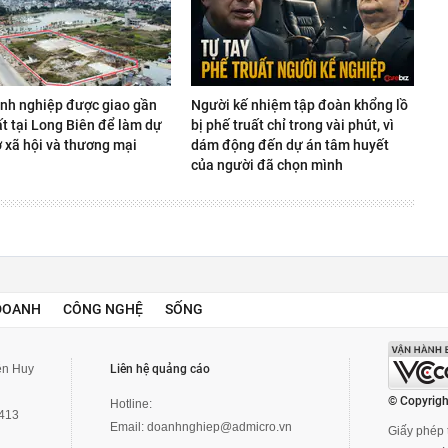
nh nghiệp được giao gần
Người kế nhiệm tập đoàn khổng lồ
t tại Long Biên để làm dự
bị phế truất chỉ trong vài phút, vì
ở xã hội và thương mại
dám động đến dự án tâm huyết
của người đã chọn mình
DOANH
CÔNG NGHỆ
SỐNG
yễn Huy
Liên hệ quảng cáo
© Copyrigh
Hotline:
3413
Email:
doanhnghiep@admicro.vn
Giấy phép t