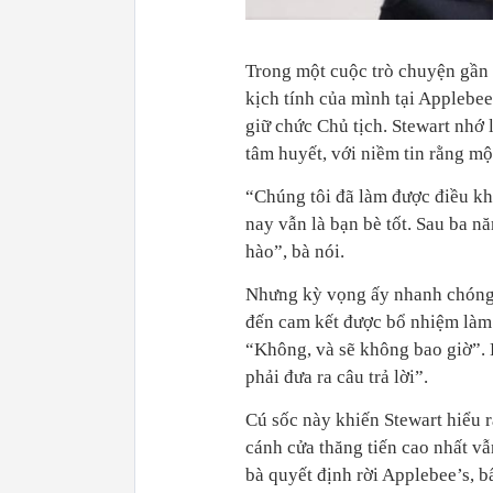
Trong một cuộc trò chuyện gần đ
kịch tính của mình tại Applebee
giữ chức Chủ tịch. Stewart nhớ 
tâm huyết, với niềm tin rằng mộ
“Chúng tôi đã làm được điều kh
nay vẫn là bạn bè tốt. Sau ba nă
hào”, bà nói.
Nhưng kỳ vọng ấy nhanh chóng v
đến cam kết được bổ nhiệm làm C
“Không, và sẽ không bao giờ”. B
phải đưa ra câu trả lời”.
Cú sốc này khiến Stewart hiểu r
cánh cửa thăng tiến cao nhất vẫ
bà quyết định rời Applebee’s, b