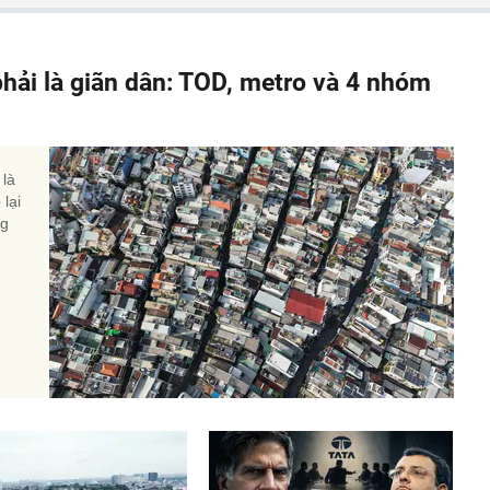
phải là giãn dân: TOD, metro và 4 nhóm
 là
lại
ng