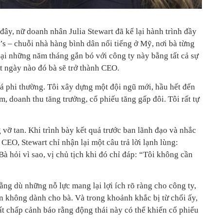
ây, nữ doanh nhân Julia Stewart đã kể lại hành trình đầy
’s – chuỗi nhà hàng bình dân nổi tiếng ở Mỹ, nơi bà từng
lại những năm tháng gắn bó với công ty này bằng tất cả sự
t ngày nào đó bà sẽ trở thành CEO.
á phi thường. Tôi xây dựng một đội ngũ mới, hầu hết đến
m, doanh thu tăng trưởng, cổ phiếu tăng gấp đôi. Tôi rất tự
ỡ tan. Khi trình bày kết quả trước ban lãnh đạo và nhắc
EO, Stewart chỉ nhận lại một câu trả lời lạnh lùng:
à hỏi vì sao, vị chủ tịch khi đó chỉ đáp: “Tôi không cần
ằng dù những nỗ lực mang lại lợi ích rõ ràng cho công ty,
n không dành cho bà. Và trong khoảnh khắc bị từ chối ấy,
ất chấp cảnh báo rằng động thái này có thể khiến cổ phiếu