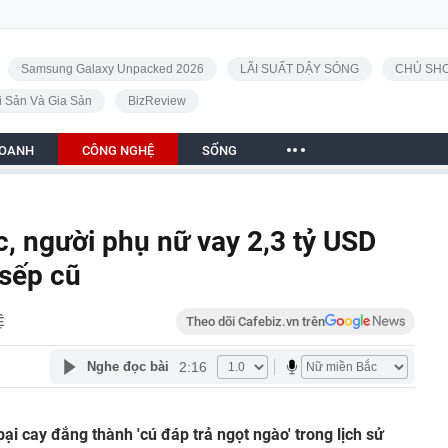
Samsung Galaxy Unpacked 2026
LÃI SUẤT DẬY SÓNG
CHỦ SHO
i Sản Và Gia Sản
BizReview
DOANH
CÔNG NGHỆ
SỐNG
, người phụ nữ vay 2,3 tỷ USD
 sếp cũ
Ệ
Theo dõi Cafebiz.vn trên
2:16
Nghe đọc bài
ại cay đắng thành 'cú đáp trả ngọt ngào' trong lịch sử