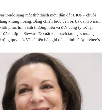
wart bước sang một thử thách mới: dẫn dắt IHOP – chuỗi
đang khủng hoảng. Bằng chiến lược bền bỉ, bà dành 5 năm
khôi phục hình ảnh thương hiệu và đưa công ty trở lại
 đã ổn định, Stewart đề xuất kế hoạch táo bạo: mua lại
 rộng quy mô. Và cái tên bà nghĩ đến chính là Applebee’s