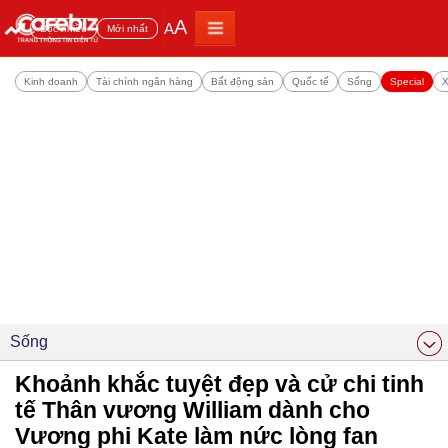
A
A
Đọc nhiều
Mới nhất
Kinh doanh
Tài chính ngân hàng
Bất động sản
Quốc tế
Sống
Special
X
Sống
Khoảnh khắc tuyệt đẹp và cử chi tinh
tế Thân vương William dành cho
Vương phi Kate làm nức lòng fan