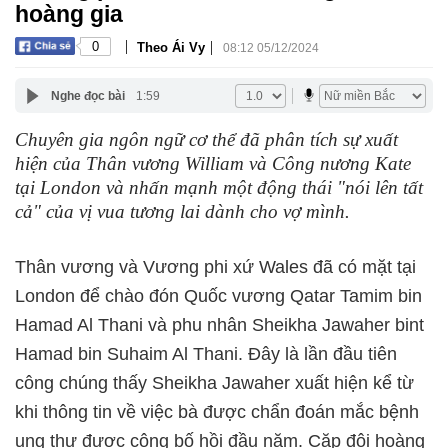
hoàng gia
|
|
0
Theo Ái Vy
08:12 05/12/2024
Nghe đọc bài
1:59
Chuyên gia ngôn ngữ cơ thể đã phân tích sự xuất
hiện của Thân vương William và Công nương Kate
tại London và nhấn mạnh một động thái "nói lên tất
cả" của vị vua tương lai dành cho vợ mình.
Thân vương và Vương phi xứ Wales đã có mặt tại
London để chào đón Quốc vương Qatar Tamim bin
Hamad Al Thani và phu nhân Sheikha Jawaher bint
Hamad bin Suhaim Al Thani. Đây là lần đầu tiên
công chúng thấy Sheikha Jawaher xuất hiện kể từ
khi thông tin về việc bà được chẩn đoán mắc bệnh
ung thư được công bố hồi đầu năm. Cặp đôi hoàng