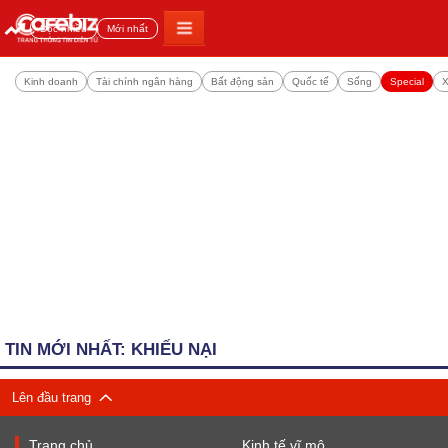
Đọc nhiều
Mới nhất
Kinh doanh
Tài chính ngân hàng
Bất động sản
Quốc tế
Sống
Special
X
TIN MỚI NHẤT: KHIẾU NẠI
Lên đầu trang
Trang chủ
Kinh tế vĩ mô