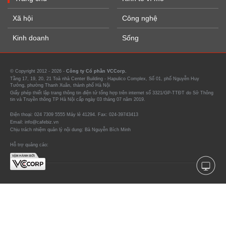
Xã hội
Công nghệ
Kinh doanh
Sống
© Copyright 2012 - 2026 -
Công ty Cổ phần VCCorp.
Tầng 17, 19, 20, 21 Toà nhà Center Building - Hapulico Complex, Số 01, phố Nguyễn Huy
Tưởng, phường Thanh Xuân, thành phố Hà Nội
Giấy phép thiết lập trang thông tin điện tử tổng hợp trên internet số 3321/GP-TTĐT do Sở Thông
tin và Truyền thông TP Hà Nội cấp ngày 03 tháng 07 năm 2019.
Điện thoại: 024 7309 5555 Máy lẻ 41294. Fax: 024-39743413
Email: info@cafebiz.vn
Chịu trách nhiệm quản lý nội dung: Bà Nguyễn Bích Minh
Hỗ trợ quảng cáo: