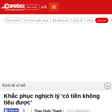
A
A
Đọc nhiều
Mới nhất
Kinh doanh
Tài chính ngân hàng
Bất động sản
Quốc tế
Sống
Special
X
Kinh tế vĩ mô
Khắc phục nghịch lý 'có tiền không
tiêu được'
|
|
0
Theo Quốc Thanh
21:21 08/04/2017