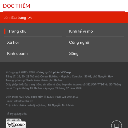
ĐỌC THÊM
Lên đầu trang
Trang chủ
Kinh tế vĩ mô
Xã hội
Công nghệ
Kinh doanh
Sống
© Copyright 2012 - 2026 -
Công ty Cổ phần VCCorp.
Tầng 17, 19, 20, 21 Toà nhà Center Building - Hapulico Complex, Số 01, phố Nguyễn Huy
Tưởng, phường Thanh Xuân, thành phố Hà Nội
Giấy phép thiết lập trang thông tin điện tử tổng hợp trên internet số 3321/GP-TTĐT do Sở Thông
tin và Truyền thông TP Hà Nội cấp ngày 03 tháng 07 năm 2019.
Điện thoại: 024 7309 5555 Máy lẻ 41294. Fax: 024-39743413
Email: info@cafebiz.vn
Chịu trách nhiệm quản lý nội dung: Bà Nguyễn Bích Minh
Hỗ trợ quảng cáo: