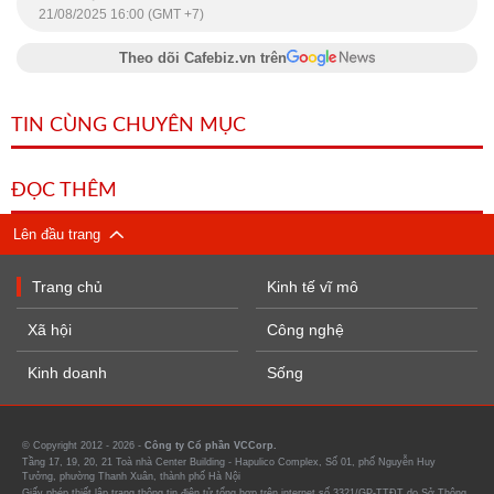
21/08/2025 16:00 (GMT +7)
Theo dõi Cafebiz.vn trên
TIN CÙNG CHUYÊN MỤC
ĐỌC THÊM
Lên đầu trang
Trang chủ
Kinh tế vĩ mô
Xã hội
Công nghệ
Kinh doanh
Sống
© Copyright 2012 - 2026 -
Công ty Cổ phần VCCorp.
Tầng 17, 19, 20, 21 Toà nhà Center Building - Hapulico Complex, Số 01, phố Nguyễn Huy
Tưởng, phường Thanh Xuân, thành phố Hà Nội
Giấy phép thiết lập trang thông tin điện tử tổng hợp trên internet số 3321/GP-TTĐT do Sở Thông