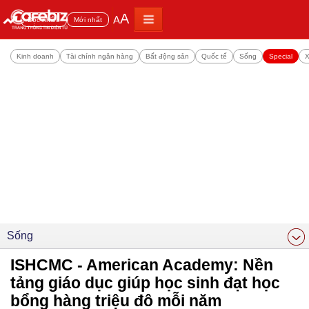
A
A
Đọc nhiều
Mới nhất
Kinh doanh
Tài chính ngân hàng
Bất động sản
Quốc tế
Sống
Special
X
Sống
ISHCMC - American Academy: Nền
tảng giáo dục giúp học sinh đạt học
bổng hàng triệu đô mỗi năm