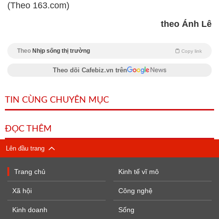
(Theo 163.com)
theo Ánh Lê
Theo
Nhịp sống thị trường
Copy link
Theo dõi Cafebiz.vn trên
TIN CÙNG CHUYÊN MỤC
ĐỌC THÊM
Lên đầu trang
Trang chủ
Kinh tế vĩ mô
Xã hội
Công nghệ
Kinh doanh
Sống