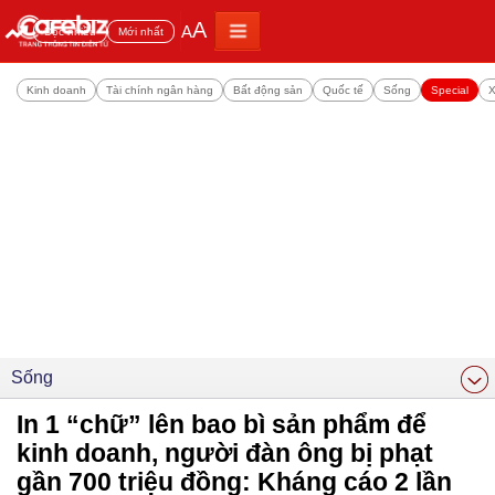
A
A
Đọc nhiều
Mới nhất
Kinh doanh
Tài chính ngân hàng
Bất động sản
Quốc tế
Sống
Special
X
Sống
In 1 “chữ” lên bao bì sản phẩm để
kinh doanh, người đàn ông bị phạt
gần 700 triệu đồng: Kháng cáo 2 lần