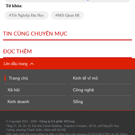
Từ khóa:
Tốt Nghiệp Đại Học
Mối Quan Hệ
TIN CÙNG CHUYÊN MỤC
ĐỌC THÊM
Lên đầu trang
Trang chủ
Kinh tế vĩ mô
Xã hội
Công nghệ
Kinh doanh
Sống
© Copyright 2012 - 2026 -
Công ty Cổ phần VCCorp.
Tầng 17, 19, 20, 21 Toà nhà Center Building - Hapulico Complex, Số 01, phố Nguyễn Huy
Tưởng, phường Thanh Xuân, thành phố Hà Nội
Giấy phép thiết lập trang thông tin điện tử tổng hợp trên internet số 3321/GP-TTĐT do Sở Thông