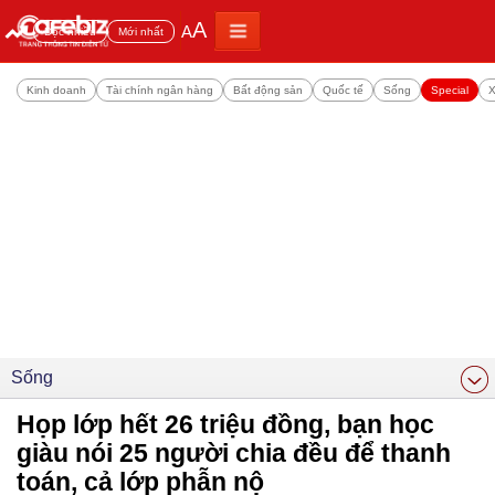
A
A
Đọc nhiều
Mới nhất
Kinh doanh
Tài chính ngân hàng
Bất động sản
Quốc tế
Sống
Special
X
Sống
Họp lớp hết 26 triệu đồng, bạn học
giàu nói 25 người chia đều để thanh
toán, cả lớp phẫn nộ