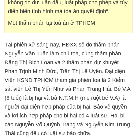
không do dư luận đâu, luật pháp cho phép và tùy
diễn biến tình hình mà tòa án quyết định".
Một thẩm phán tại toà án ở TPHCM
Tại phiên xử sáng nay, HĐXX sẽ do thẩm phán
Nguyễn Văn Tuấn làm chủ tọa, cùng thẩm phán
Đặng Thị Bích Loan và 2 thẩm phán dự khuyết
Phan Trịnh Minh Đức, Trần Thị Lệ Uyên. Đại diện
Viện KSND TPHCM tham gia phiên tòa là 2 Kiểm
sát viên Lê Thị Yến Như và Phan Trung Hải. Bé V.A
(8 tuổi) là bị hại và bà N.T.M.H (mẹ ruột bé V.A) là
người đại diện hợp pháp của bị hại. Bảo vệ quyền
và lợi ích hợp pháp cho bị hại có 4 luật sư. Hai bị
cáo Nguyễn Võ Quỳnh Trang và Nguyễn Kim Trung
Thái cũng đều có luật sư bào chữa.