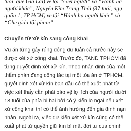
tuổi, quê Gia Lai) về tội “Giết người” và “Hành hạ
người khác”; Nguyễn Kim Trung Thái (37 tuổi, ngụ
quận 1, TP.HCM) về tội “Hành hạ người khác” và
“Che giấu tội phạm”.
Chuyển từ xử kín sang công khai
Vụ án từng gây rúng động dư luận cả nước này sẽ
được xét xử công khai. Trước đó, TAND TPHCM đã
từng quyết định xét xử kín. Theo nhận định của một
thẩm phán đang công tác tại một tòa án ở TPHCM,
quyết định xét xử kín ban đầu có thể xuất phát từ
việc xét thấy cần phải bảo vệ lợi ích của người dưới
18 tuổi của phía bị hại bởi có ý kiến lo ngại nếu xét
xử công khai thì có thể ảnh hưởng đến gia đình nạn
nhân. Ngoài ra, việc dự kiến xét xử kín cũng có thể
xuất phát từ quyền giữ kín bí mật đời tư của chính