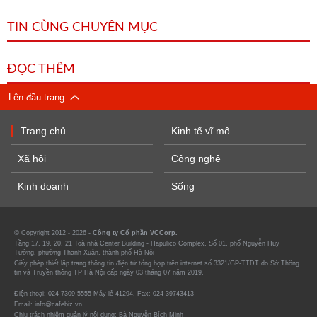
TIN CÙNG CHUYÊN MỤC
ĐỌC THÊM
Lên đầu trang
Trang chủ
Kinh tế vĩ mô
Xã hội
Công nghệ
Kinh doanh
Sống
© Copyright 2012 - 2026 -
Công ty Cổ phần VCCorp.
Tầng 17, 19, 20, 21 Toà nhà Center Building - Hapulico Complex, Số 01, phố Nguyễn Huy
Tưởng, phường Thanh Xuân, thành phố Hà Nội
Giấy phép thiết lập trang thông tin điện tử tổng hợp trên internet số 3321/GP-TTĐT do Sở Thông
tin và Truyền thông TP Hà Nội cấp ngày 03 tháng 07 năm 2019.
Điện thoại: 024 7309 5555 Máy lẻ 41294. Fax: 024-39743413
Email: info@cafebiz.vn
Chịu trách nhiệm quản lý nội dung: Bà Nguyễn Bích Minh