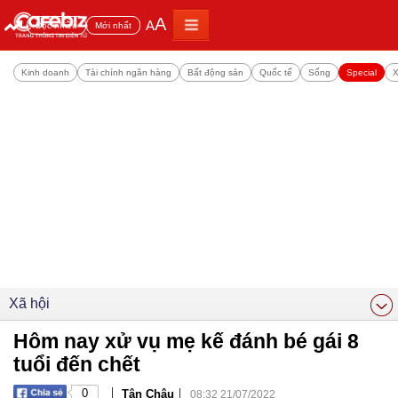
A
A
Đọc nhiều
Mới nhất
Kinh doanh
Tài chính ngân hàng
Bất động sản
Quốc tế
Sống
Special
X
Xã hội
Hôm nay xử vụ mẹ kế đánh bé gái 8
tuổi đến chết
|
|
0
Tân Châu
08:32 21/07/2022