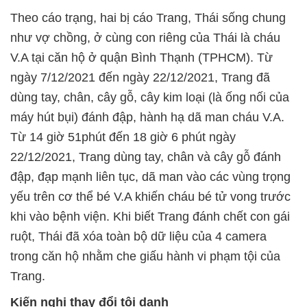
Theo cáo trạng, hai bị cáo Trang, Thái sống chung
như vợ chồng, ở cùng con riêng của Thái là cháu
V.A tại căn hộ ở quận Bình Thạnh (TPHCM). Từ
ngày 7/12/2021 đến ngày 22/12/2021, Trang đã
dùng tay, chân, cây gỗ, cây kim loại (là ống nối của
máy hút bụi) đánh đập, hành hạ dã man cháu V.A.
Từ 14 giờ 51phút đến 18 giờ 6 phút ngày
22/12/2021, Trang dùng tay, chân và cây gỗ đánh
đập, đạp mạnh liên tục, dã man vào các vùng trọng
yếu trên cơ thể bé V.A khiến cháu bé tử vong trước
khi vào bệnh viện. Khi biết Trang đánh chết con gái
ruột, Thái đã xóa toàn bộ dữ liệu của 4 camera
trong căn hộ nhằm che giấu hành vi phạm tội của
Trang.
Kiến nghị thay đổi tội danh