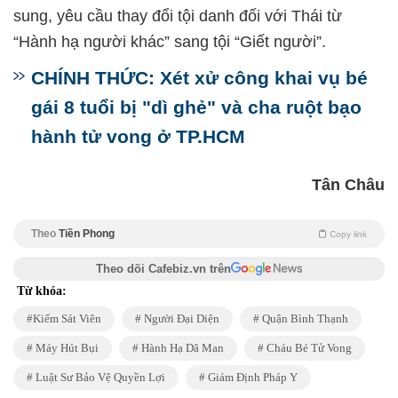
sung, yêu cầu thay đổi tội danh đối với Thái từ
“Hành hạ người khác” sang tội “Giết người”.
CHÍNH THỨC: Xét xử công khai vụ bé
gái 8 tuổi bị "dì ghẻ" và cha ruột bạo
hành tử vong ở TP.HCM
Tân Châu
Theo
Tiền Phong
Copy link
Theo dõi Cafebiz.vn trên
Từ khóa:
Kiểm Sát Viên
Người Đại Diện
Quận Bình Thạnh
Máy Hút Bụi
Hành Hạ Dã Man
Cháu Bé Tử Vong
Luật Sư Bảo Vệ Quyền Lợi
Giám Định Pháp Y