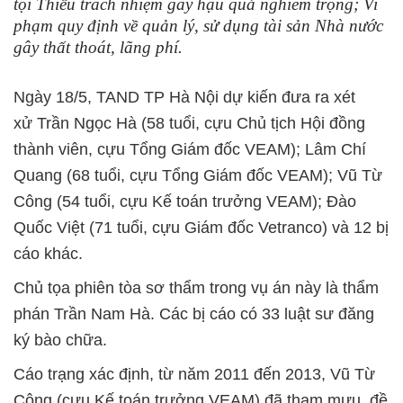
tội Thiếu trách nhiệm gây hậu quả nghiêm trọng; Vi
phạm quy định về quản lý, sử dụng tài sản Nhà nước
gây thất thoát, lãng phí.
Ngày 18/5, TAND TP Hà Nội dự kiến đưa ra xét
xử Trần Ngọc Hà (58 tuổi, cựu Chủ tịch Hội đồng
thành viên, cựu Tổng Giám đốc VEAM); Lâm Chí
Quang (68 tuổi, cựu Tổng Giám đốc VEAM); Vũ Từ
Công (54 tuổi, cựu Kế toán trưởng VEAM); Đào
Quốc Việt (71 tuổi, cựu Giám đốc Vetranco) và 12 bị
cáo khác.
Chủ tọa phiên tòa sơ thẩm trong vụ án này là thẩm
phán Trần Nam Hà. Các bị cáo có 33 luật sư đăng
ký bào chữa.
Cáo trạng xác định, từ năm 2011 đến 2013, Vũ Từ
Công (cựu Kế toán trưởng VEAM) đã tham mưu, đề