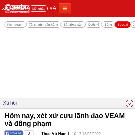
A
A
Đọc nhiều
Mới nhất
Kinh doanh
Tài chính ngân hàng
Bất động sản
Quốc tế
Sống
Special
X
Xã hội
Hôm nay, xét xử cựu lãnh đạo VEAM
và đồng phạm
|
|
0
Theo Võ Nam
10:17 18/05/2022