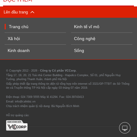
ĐỌC THÊM
Lên đầu trang
Trang chủ
Kinh tế vĩ mô
Xã hội
Công nghệ
Kinh doanh
Sống
© Copyright 2012 - 2026 -
Công ty Cổ phần VCCorp.
Tầng 17, 19, 20, 21 Toà nhà Center Building - Hapulico Complex, Số 01, phố Nguyễn Huy
Tưởng, phường Thanh Xuân, thành phố Hà Nội
Giấy phép thiết lập trang thông tin điện tử tổng hợp trên internet số 3321/GP-TTĐT do Sở Thông
tin và Truyền thông TP Hà Nội cấp ngày 03 tháng 07 năm 2019.
Điện thoại: 024 7309 5555 Máy lẻ 41294. Fax: 024-39743413
Email: info@cafebiz.vn
Chịu trách nhiệm quản lý nội dung: Bà Nguyễn Bích Minh
Hỗ trợ quảng cáo: