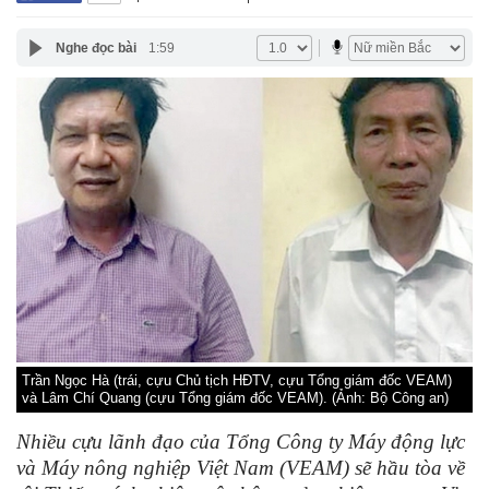
Nghe đọc bài
1:59
Trần Ngọc Hà (trái, cựu Chủ tịch HĐTV, cựu Tổng giám đốc VEAM)
và Lâm Chí Quang (cựu Tổng giám đốc VEAM). (Ảnh: Bộ Công an)
Nhiều cựu lãnh đạo của Tổng Công ty Máy động lực
và Máy nông nghiệp Việt Nam (VEAM) sẽ hầu tòa về