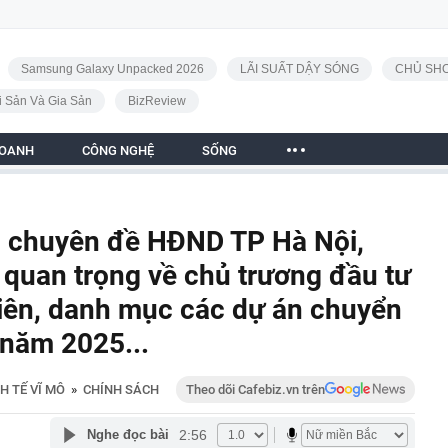
Samsung Galaxy Unpacked 2026
LÃI SUẤT DẬY SÓNG
CHỦ SHO
i Sản Và Gia Sản
BizReview
DOANH
CÔNG NGHỆ
SỐNG
p chuyên đề HĐND TP Hà Nội,
 quan trọng về chủ trương đầu tư
iên, danh mục các dự án chuyển
 năm 2025...
H TẾ VĨ MÔ
»
CHÍNH SÁCH
Theo dõi Cafebiz.vn trên
2:56
Nghe đọc bài