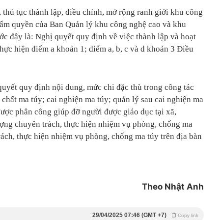
, thủ tục thành lập, điều chỉnh, mở rộng ranh giới khu công
thẩm quyền của Ban Quản lý khu công nghệ cao và khu
c đây là: Nghị quyết quy định về việc thành lập và hoạt
hực hiện điểm a khoản 1; điểm a, b, c và d khoản 3 Điều
quyết quy định nội dung, mức chi đặc thù trong công tác
 chất ma túy; cai nghiện ma túy; quản lý sau cai nghiện ma
i được phân công giúp đỡ người được giáo dục tại xã,
 lượng chuyên trách, thực hiện nhiệm vụ phòng, chống ma
rách, thực hiện nhiệm vụ phòng, chống ma túy trên địa bàn
Theo Nhật Anh
29/04/2025 07:46 (GMT +7)
Copy link