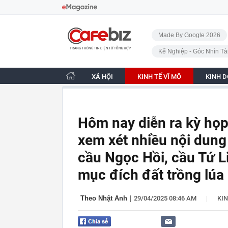
Bỏ qua điều hướng
CafeBiz - Trang chủ
Made By Google 2026
Kế Nghiệp - Góc Nhìn Tà
XÃ HỘI
KINH TẾ VĨ MÔ
KINH 
Hôm nay diễn ra kỳ họ
xem xét nhiều nội dung
cầu Ngọc Hồi, cầu Tứ L
mục đích đất trồng lúa
|
Theo Nhật Anh
|
29/04/2025 08:46 AM
KIN