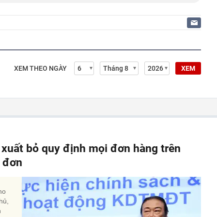
XEM THEO NGÀY
XEM
 xuất bỏ quy định mọi đơn hàng trên
a đơn
ho
hủ,
h