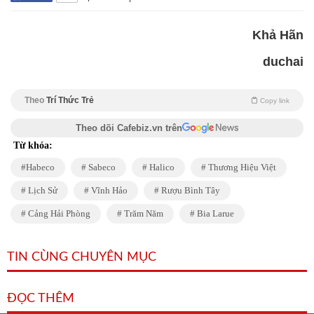
Khả Hãn
duchai
Theo
Trí Thức Trẻ
Copy link
Theo dõi Cafebiz.vn trên
Từ khóa:
Habeco
Sabeco
Halico
Thương Hiệu Việt
Lịch Sử
Vĩnh Hảo
Rượu Bình Tây
Cảng Hải Phòng
Trăm Năm
Bia Larue
TIN CÙNG CHUYÊN MỤC
ĐỌC THÊM