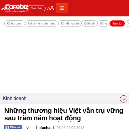
A
A
Đọc nhiều
Mới nhất
Kinh doanh
Tài chính ngân hàng
Bất động sản
Quốc tế
Sống
Special
X
Kinh doanh
Những thương hiệu Việt vẫn trụ vững
sau trăm năm hoạt động
|
|
0
duchai
08:08 08/08/2013