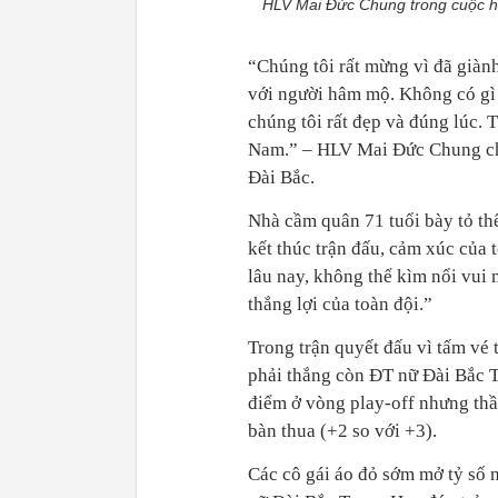
HLV Mai Đức Chung trong cuộc h
“Chúng tôi rất mừng vì đã giàn
với người hâm mộ. Không có gì 
chúng tôi rất đẹp và đúng lúc. T
Nam.” – HLV Mai Đức Chung chi
Đài Bắc.
Nhà cầm quân 71 tuổi bày tỏ thê
kết thúc trận đấu, cảm xúc của 
lâu nay, không thể kìm nổi vui
thắng lợi của toàn đội.”
Trong trận quyết đấu vì tấm v
phải thắng còn ĐT nữ Đài Bắc T
điểm ở vòng play-off nhưng th
bàn thua (+2 so với +3).
Các cô gái áo đỏ sớm mở tỷ số 