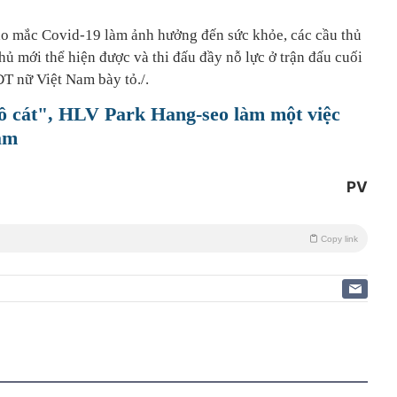
o mắc Covid-19 làm ảnh hưởng đến sức khỏe, các cầu thủ
thủ mới thể hiện được và thi đấu đầy nỗ lực ở trận đấu cuối
ĐT nữ Việt Nam bày tỏ./.
 cát", HLV Park Hang-seo làm một việc
am
PV
Copy link