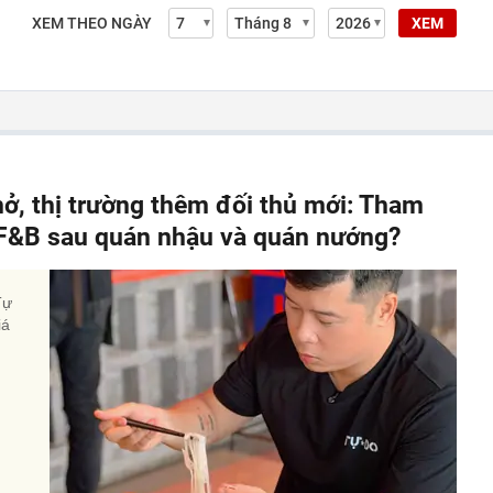
XEM THEO NGÀY
XEM
hở, thị trường thêm đối thủ mới: Tham
" F&B sau quán nhậu và quán nướng?
Tự
iá