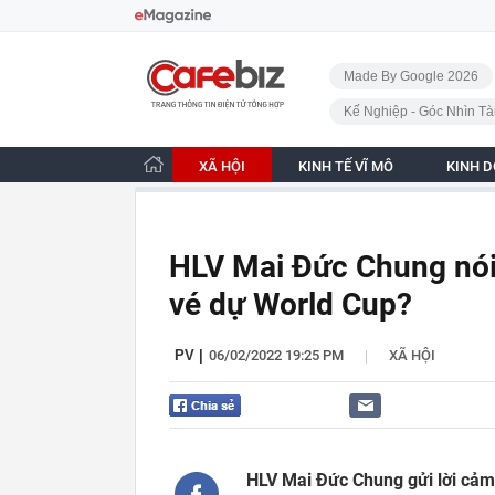
Bỏ qua điều hướng
CafeBiz - Trang chủ
Made By Google 2026
Kế Nghiệp - Góc Nhìn Tà
XÃ HỘI
KINH TẾ VĨ MÔ
KINH 
HLV Mai Đức Chung nói 
vé dự World Cup?
|
PV
|
06/02/2022 19:25 PM
XÃ HỘI
HLV Mai Đức Chung gửi lời cảm 