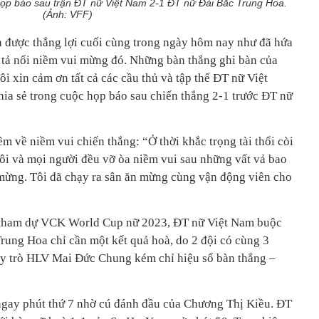
ọp báo sau trận ĐT nữ Việt Nam 2-1 ĐT nữ Đài Bắc Trung Hoa.
(Ảnh: VFF)
h được thắng lợi cuối cùng trong ngày hôm nay như đã hứa
tả nổi niềm vui mừng đó. Những bàn thắng ghi bàn của
ôi xin cảm ơn tất cả các cầu thủ và tập thể ĐT nữ Việt
a sẻ trong cuộc họp báo sau chiến thắng 2-1 trước ĐT nữ
m về niềm vui chiến thắng: “Ở thời khắc trọng tài thổi còi
tôi và mọi người đều vỡ òa niềm vui sau những vất vả bao
 mừng. Tôi đã chạy ra sân ăn mừng cùng vận động viên cho
é tham dự VCK World Cup nữ 2023, ĐT nữ Việt Nam buộc
rung Hoa chỉ cần một kết quả hoà, do 2 đội có cùng 3
ầy trò HLV Mai Đức Chung kém chỉ hiệu số bàn thắng –
ngay phút thứ 7 nhờ cú đánh đầu của Chương Thị Kiều. ĐT