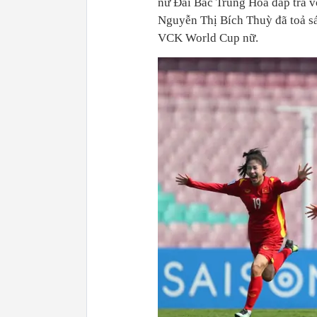
nữ Đài Bắc Trung Hoa đáp trả v
Nguyễn Thị Bích Thuỳ đã toả s
VCK World Cup nữ.