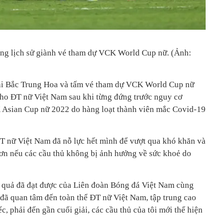
ong lịch sử giành vé tham dự VCK World Cup nữ. (Ảnh:
ài Bắc Trung Hoa và tấm vé tham dự VCK World Cup nữ
cho ĐT nữ Việt Nam sau khi từng đứng trước nguy cơ
Asian Cup nữ 2022 do hàng loạt thành viên mắc Covid-19
 nữ Việt Nam đã nỗ lực hết mình để vượt qua khó khăn và
 hơn nếu các cầu thủ không bị ảnh hưởng về sức khoẻ do
h quả đã đạt được của Liên đoàn Bóng đá Việt Nam cùng
đã quan tâm đến toàn thể ĐT nữ Việt Nam, tập trung cao
ếc, phải đến gần cuối giải, các cầu thủ của tôi mới thể hiện