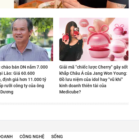
 chào bán DN nắm 7.000
Giải mã "chiếc lược Cherry" gây sốt
ại Lào: Giá 60.600
khắp Châu Á của Jang Won Young:
 định giá hơn 11.000 tỷ
Đồ lưu niệm của idol hay "vũ khí"
p rưỡi công ty của ông
kinh doanh thiên tài của
 Dương
Medicube?
DOANH
CÔNG NGHỆ
SỐNG