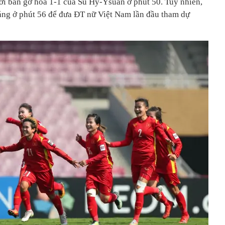
ới bàn gỡ hoà 1-1 của Su Hy-Ysuan ở phút 50. Tuy nhiên,
áng ở phút 56 để đưa ĐT nữ Việt Nam lần đầu tham dự