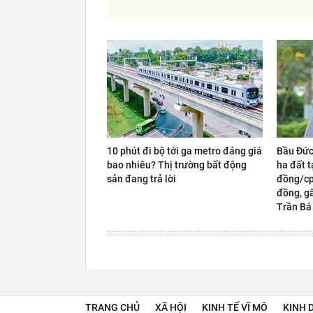
10 phút đi bộ tới ga metro đáng giá
Bầu Đức
bao nhiêu? Thị trường bất động
ha đất t
sản đang trả lời
đồng/cp,
đồng, gấ
Trần Bá
TRANG CHỦ
XÃ HỘI
KINH TẾ VĨ MÔ
KINH 