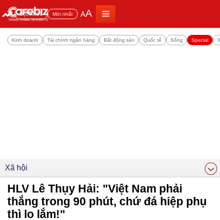
A
A
Đọc nhiều
Mới nhất
Kinh doanh
Tài chính ngân hàng
Bất động sản
Quốc tế
Sống
Special
X
Xã hội
HLV Lê Thụy Hải: "Việt Nam phải
thắng trong 90 phút, chứ đá hiệp phụ
thì lo lắm!"