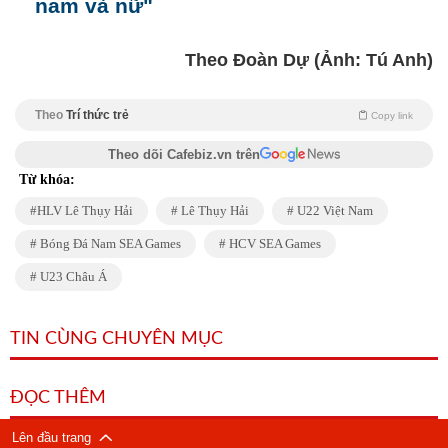
nam và nữ"
Theo Đoàn Dự (Ảnh: Tú Anh)
Theo
Trí thức trẻ
Copy link
Theo dõi Cafebiz.vn trên
Từ khóa:
HLV Lê Thụy Hải
Lê Thụy Hải
U22 Việt Nam
Bóng Đá Nam SEA Games
HCV SEA Games
U23 Châu Á
TIN CÙNG CHUYÊN MỤC
ĐỌC THÊM
Lên đầu trang