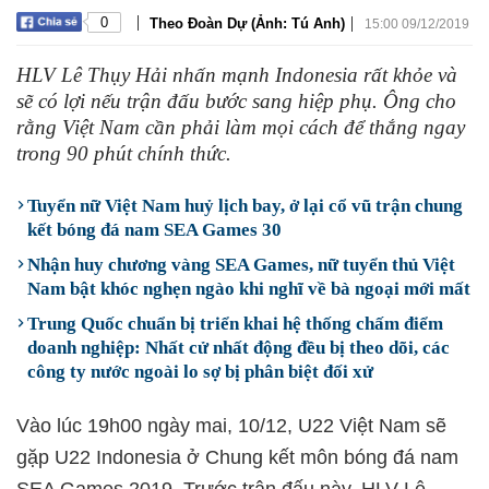
|
|
0
Theo Đoàn Dự (Ảnh: Tú Anh)
15:00 09/12/2019
HLV Lê Thụy Hải nhấn mạnh Indonesia rất khỏe và
sẽ có lợi nếu trận đấu bước sang hiệp phụ. Ông cho
rằng Việt Nam cần phải làm mọi cách để thắng ngay
trong 90 phút chính thức.
Tuyển nữ Việt Nam huỷ lịch bay, ở lại cổ vũ trận chung
kết bóng đá nam SEA Games 30
Nhận huy chương vàng SEA Games, nữ tuyển thủ Việt
Nam bật khóc nghẹn ngào khi nghĩ về bà ngoại mới mất
Trung Quốc chuẩn bị triển khai hệ thống chấm điểm
doanh nghiệp: Nhất cử nhất động đều bị theo dõi, các
công ty nước ngoài lo sợ bị phân biệt đối xử
Vào lúc 19h00 ngày mai, 10/12, U22 Việt Nam sẽ
gặp U22 Indonesia ở Chung kết môn bóng đá nam