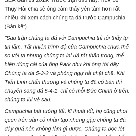
SEA Games 2019. Trước trận đấu này, HLV Lê
Thụy Hải chia sẻ ông cảm thấy yên tâm hơn rất
nhiều khi xem cách chúng ta đá trước Campuchia
(Bán kết).
"Sau trận chúng ta đá với Campuchia thì tôi thấy tự
tin lắm. Tất nhiên trình độ của Campuchia chưa thể
so với ta nhưng chúng ta lại đá rất thận trọng, thể
hiện đúng cái của ông Park như khi ông tới đây.
Chúng ta đá 5-3-2 và phòng ngự rất chặt chẽ. Khi
Tiến Linh chấn thương và chúng ta đã có bàn thì
chuyển sang đá 5-4-1, chỉ có mỗi Đức Chinh ở trên,
chúng ta lùi về sau.
Campuchia bật tường tốt, kĩ thuật tốt, họ cũng chơi
quen trên sân cỏ nhân tạo nhưng gặp chúng ta đá
dày quá nên không làm gì được. Chúng ta bọc lót