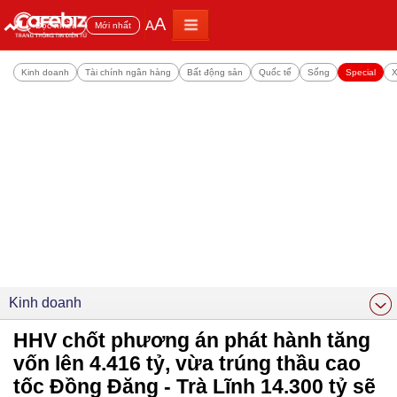
A
A
Đọc nhiều
Mới nhất
Kinh doanh
Tài chính ngân hàng
Bất động sản
Quốc tế
Sống
Special
X
Kinh doanh
HHV chốt phương án phát hành tăng
vốn lên 4.416 tỷ, vừa trúng thầu cao
tốc Đồng Đăng - Trà Lĩnh 14.300 tỷ sẽ