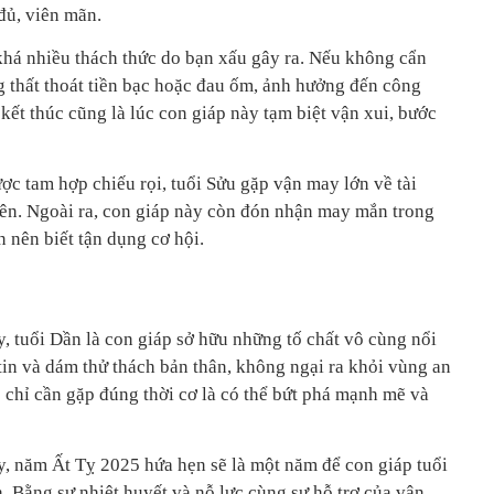
 đủ, viên mãn.
khá nhiều thách thức do bạn xấu gây ra. Nếu không cẩn
g thất thoát tiền bạc hoặc đau ốm, ảnh hưởng đến công
 kết thúc cũng là lúc con giáp này tạm biệt vận xui, bước
ược tam hợp chiếu rọi, tuổi Sửu gặp vận may lớn về tài
lên. Ngoài ra, con giáp này còn đón nhận may mắn trong
 nên biết tận dụng cơ hội.
, tuổi Dần là con giáp sở hữu những tố chất vô cùng nổi
 tin và dám thử thách bản thân, không ngại ra khỏi vùng an
ọ chỉ cần gặp đúng thời cơ là có thể bứt phá mạnh mẽ và
, năm Ất Tỵ 2025 hứa hẹn sẽ là một năm để con giáp tuổi
. Bằng sự nhiệt huyết và nỗ lực cùng sự hỗ trợ của vận