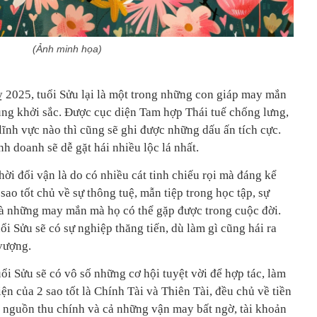
(Ảnh minh họa)
 2025, tuổi Sửu lại là một trong những con giáp may mắn
cùng khởi sắc. Được cục diện Tam hợp Thái tuế chống lưng,
lĩnh vực nào thì cũng sẽ ghi được những dấu ấn tích cực.
h doanh sẽ dễ gặt hái nhiều lộc lá nhất.
ời đổi vận là do có nhiều cát tinh chiếu rọi mà đáng kể
sao tốt chủ về sự thông tuệ, mẫn tiệp trong học tập, sự
à những may mắn mà họ có thể gặp được trong cuộc đời.
ổi Sửu sẽ có sự nghiệp thăng tiến, dù làm gì cũng hái ra
 vượng.
uổi Sửu sẽ có vô số những cơ hội tuyệt vời để hợp tác, làm
iện của 2 sao tốt là Chính Tài và Thiên Tài, đều chủ về tiền
ó nguồn thu chính và cả những vận may bất ngờ, tài khoản