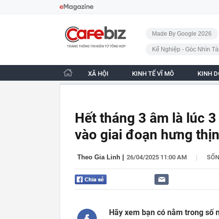
Bỏ qua điều hướng
CafeBiz - Trang chủ
Made By Google 2026
Kế Nghiệp - Góc Nhìn Tà
XÃ HỘI
KINH TẾ VĨ MÔ
KINH 
Hết tháng 3 âm là lúc 3
vào giai đoạn hưng thịn
|
Theo Gia Linh
|
26/04/2025 11:00 AM
SỐ
Hãy xem bạn có nằm trong số n