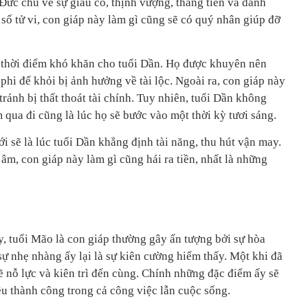
 Đức chủ về sự giàu có, thịnh vượng, thăng tiến và danh
 số tử vi, con giáp này làm gì cũng sẽ có quý nhân giúp đỡ
 thời điểm khó khăn cho tuổi Dần. Họ được khuyên nên
phi để khỏi bị ảnh hưởng về tài lộc. Ngoài ra, con giáp này
tránh bị thất thoát tài chính. Tuy nhiên, tuổi Dần không
m qua đi cũng là lúc họ sẽ bước vào một thời kỳ tươi sáng.
tới sẽ là lúc tuổi Dần khẳng định tài năng, thu hút vận may.
 âm, con giáp này làm gì cũng hái ra tiền, nhất là những
, tuổi Mão là con giáp thường gây ấn tượng bởi sự hòa
 nhẹ nhàng ấy lại là sự kiên cường hiếm thấy. Một khi đã
ẽ nỗ lực và kiên trì đến cùng. Chính những đặc điểm ấy sẽ
ều thành công trong cả công việc lẫn cuộc sống.