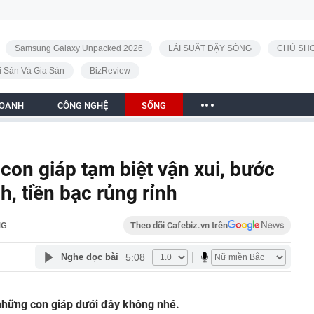
Samsung Galaxy Unpacked 2026
LÃI SUẤT DẬY SÓNG
CHỦ SHO
i Sản Và Gia Sản
BizReview
DOANH
CÔNG NGHỆ
SỐNG
 con giáp tạm biệt vận xui, bước
h, tiền bạc rủng rỉnh
NG
Theo dõi Cafebiz.vn trên
5:08
Nghe đọc bài
hững con giáp dưới đây không nhé.