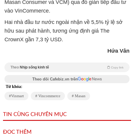
Masan Consumer và VCM) qua đó gián tiếp đầu tư
vào VinCommerce.
Hai nhà đầu tư nước ngoài nhận về 5,5% tỷ lệ sở
hữu sau phát hành, tương ứng định giá The
CrownX gần 7,3 tỷ USD.
Hứa Vân
Theo
Nhịp sống kinh tế
Copy link
Theo dõi Cafebiz.vn trên
Từ khóa:
Vinmart
Vincommerce
Masan
TIN CÙNG CHUYÊN MỤC
ĐỌC THÊM