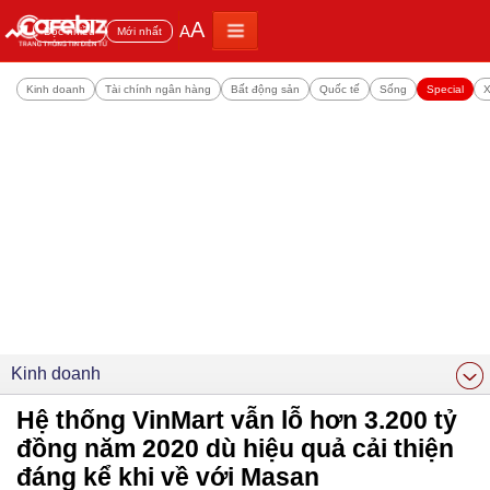
A
A
Đọc nhiều
Mới nhất
Kinh doanh
Tài chính ngân hàng
Bất động sản
Quốc tế
Sống
Special
X
Kinh doanh
Hệ thống VinMart vẫn lỗ hơn 3.200 tỷ
đồng năm 2020 dù hiệu quả cải thiện
đáng kể khi về với Masan