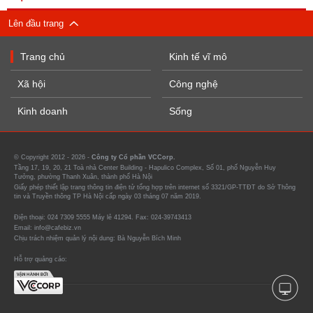
Lên đầu trang
Trang chủ
Kinh tế vĩ mô
Xã hội
Công nghệ
Kinh doanh
Sống
© Copyright 2012 - 2026 -
Công ty Cổ phần VCCorp.
Tầng 17, 19, 20, 21 Toà nhà Center Building - Hapulico Complex, Số 01, phố Nguyễn Huy
Tưởng, phường Thanh Xuân, thành phố Hà Nội
Giấy phép thiết lập trang thông tin điện tử tổng hợp trên internet số 3321/GP-TTĐT do Sở Thông
tin và Truyền thông TP Hà Nội cấp ngày 03 tháng 07 năm 2019.
Điện thoại: 024 7309 5555 Máy lẻ 41294. Fax: 024-39743413
Email: info@cafebiz.vn
Chịu trách nhiệm quản lý nội dung: Bà Nguyễn Bích Minh
Hỗ trợ quảng cáo: