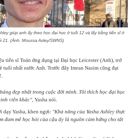
ey giúp anh ấy theo học đại học ở tuổi 12 và lấy bằng tiến sĩ ở
ổi 21. (Ảnh: Moussa Asley/SWNS)
ệu tiến sĩ Toán ứng dụng tại Đại học Leicester (Anh), trở
trẻ tuổi nhất nước Anh. Trước đây Imran Nasim cũng đạt
2.
háng đẹp nhất trong cuộc đời mình. Tôi thích học đại học
sinh viên khác",
Yasha nói.
i dạy Yasha, khen ngợi:
"Khả năng của Yasha Ashley thực
iềm đam mê học hỏi của cậu ấy là nguồn cảm hứng cho tất