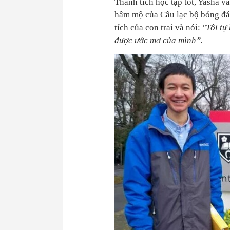
Thành tích học tập tốt, Yasha v
hâm mộ của Câu lạc bộ bóng đá 
tích của con trai và nói:
"Tôi tự
được ước mơ của mình”.