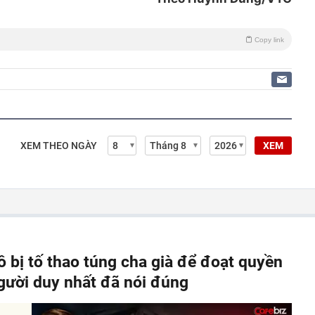
Copy link
XEM THEO NGÀY
XEM
ô bị tố thao túng cha già để đoạt quyền
người duy nhất đã nói đúng