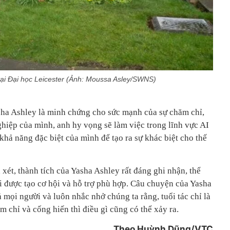
tại Đại học Leicester (Ảnh: Moussa Asley/SWNS)
sha Ashley là minh chứng cho sức mạnh của sự chăm chỉ,
ghiệp của mình, anh hy vọng sẽ làm việc trong lĩnh vực AI
 khả năng đặc biệt của mình để tạo ra sự khác biệt cho thế
 xét, thành tích của Yasha Ashley rất đáng ghi nhận, thể
i được tạo cơ hội và hỗ trợ phù hợp. Câu chuyện của Yasha
 mọi người và luôn nhắc nhở chúng ta rằng, tuổi tác chỉ là
m chỉ và cống hiến thì điều gì cũng có thể xảy ra.
Theo Huỳnh Dũng/VTC