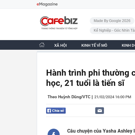
Bỏ qua điều hướng
CafeBiz - Trang chủ
Made By Google 2026
Kế Nghiệp - Góc Nhìn Tà
XÃ HỘI
KINH TẾ VĨ MÔ
KINH 
Hành trình phi thường c
học, 21 tuổi là tiến sĩ
Theo Huỳnh Dũng/VTC
|
21/02/2024 16:00 PM
Câu chuyện của Yasha Ashley l