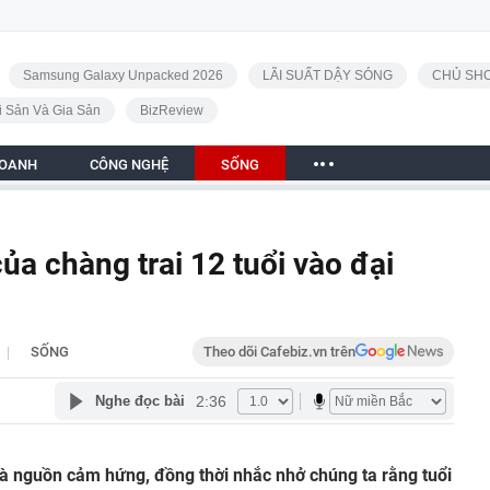
Samsung Galaxy Unpacked 2026
LÃI SUẤT DẬY SÓNG
CHỦ SHO
i Sản Và Gia Sản
BizReview
DOANH
CÔNG NGHỆ
SỐNG
ủa chàng trai 12 tuổi vào đại
|
SỐNG
Theo dõi Cafebiz.vn trên
2:36
Nghe đọc bài
à nguồn cảm hứng, đồng thời nhắc nhở chúng ta rằng tuổi