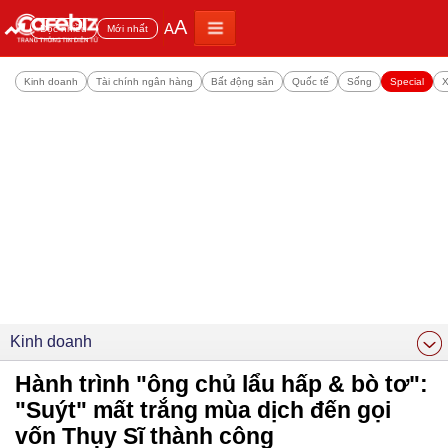
A
A
Đọc nhiều
Mới nhất
Kinh doanh
Tài chính ngân hàng
Bất động sản
Quốc tế
Sống
Special
X
Kinh doanh
Hành trình "ông chủ lẩu hấp & bò tơ":
"Suýt" mất trắng mùa dịch đến gọi
vốn Thụy Sĩ thành công