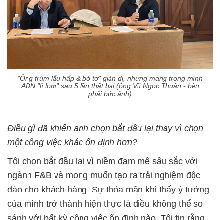
"Ông trùm lẩu hấp & bò tơ" giản dị, nhưng mang trong mình
ADN "lì lợm" sau 5 lần thất bại (ông Vũ Ngọc Thuân - bên
phải bức ảnh)
Điều gì đã khiến anh chọn bắt đầu lại thay vì chọn
một công việc khác ổn định hơn?
Tôi chọn bắt đầu lại vì niềm đam mê sâu sắc với
ngành F&B và mong muốn tạo ra trải nghiệm độc
đáo cho khách hàng. Sự thỏa mãn khi thấy ý tưởng
của mình trở thành hiện thực là điều không thể so
sánh với bất kỳ công việc ổn định nào. Tôi tin rằng,