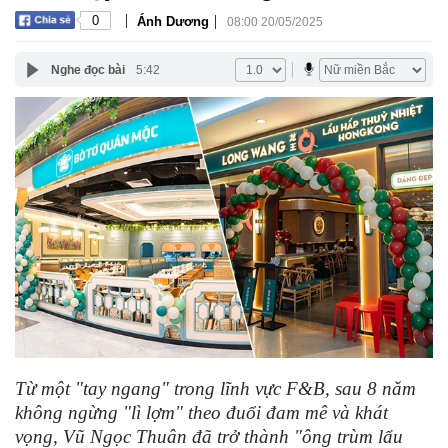
|
|
0
Ánh Dương
08:00 20/05/2025
Nghe đọc bài
5:42
Từ một "tay ngang" trong lĩnh vực F&B, sau 8 năm
không ngừng "lì lợm" theo đuổi đam mê và khát
vọng, Vũ Ngọc Thuân đã trở thành "ông trùm lẩu