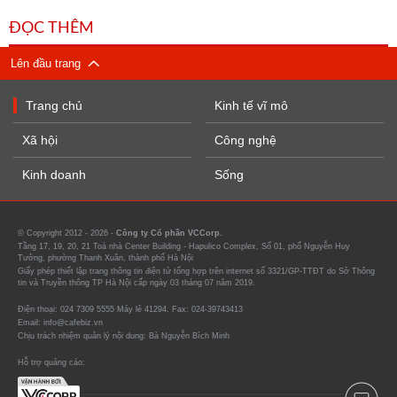
ĐỌC THÊM
Lên đầu trang
Trang chủ
Kinh tế vĩ mô
Xã hội
Công nghệ
Kinh doanh
Sống
© Copyright 2012 - 2026 -
Công ty Cổ phần VCCorp.
Tầng 17, 19, 20, 21 Toà nhà Center Building - Hapulico Complex, Số 01, phố Nguyễn Huy
Tưởng, phường Thanh Xuân, thành phố Hà Nội
Giấy phép thiết lập trang thông tin điện tử tổng hợp trên internet số 3321/GP-TTĐT do Sở Thông
tin và Truyền thông TP Hà Nội cấp ngày 03 tháng 07 năm 2019.
Điện thoại: 024 7309 5555 Máy lẻ 41294. Fax: 024-39743413
Email: info@cafebiz.vn
Chịu trách nhiệm quản lý nội dung: Bà Nguyễn Bích Minh
Hỗ trợ quảng cáo: