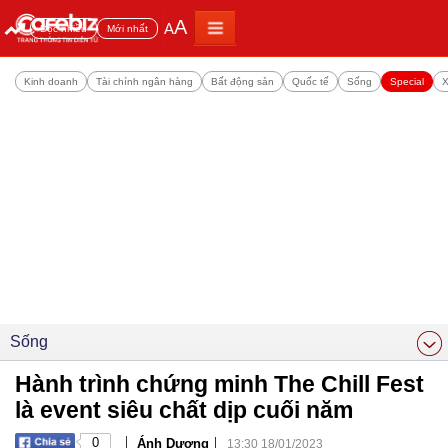
A
A
Đọc nhiều
Mới nhất
Kinh doanh
Tài chính ngân hàng
Bất động sản
Quốc tế
Sống
Special
X
Sống
Hành trình chứng minh The Chill Fest
là event siêu chất dịp cuối năm
|
|
0
Ánh Dương
13:30 18/01/2023