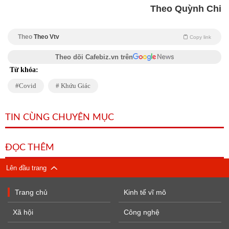
Theo Quỳnh Chi
Theo
Theo Vtv
Copy link
Theo dõi Cafebiz.vn trên
Từ khóa:
Covid
Khứu Giác
TIN CÙNG CHUYÊN MỤC
ĐỌC THÊM
Lên đầu trang
Trang chủ
Kinh tế vĩ mô
Xã hội
Công nghệ