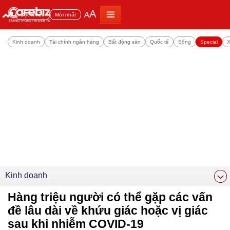
A
A
Đọc nhiều
Mới nhất
Kinh doanh
Tài chính ngân hàng
Bất động sản
Quốc tế
Sống
Special
X
Kinh doanh
Hàng triệu người có thể gặp các vấn
đề lâu dài về khứu giác hoặc vị giác
sau khi nhiễm COVID-19