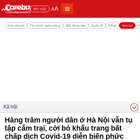
A
A
Đọc nhiều
Mới nhất
Kinh doanh
Tài chính ngân hàng
Bất động sản
Quốc tế
Sống
Special
X
Xã hội
Hàng trăm người dân ở Hà Nội vẫn tụ
tập cắm trại, cởi bỏ khẩu trang bất
chấp dịch Covid-19 diễn biến phức