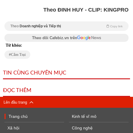
Theo ĐINH HUY - CLIP: KINGPRO
Theo
Doanh nghiệp và Tiếp thị
Copy link
Theo dõi Cafebiz.vn trên
Từ khóa:
Cắm Trại
TIN CÙNG CHUYÊN MỤC
ĐỌC THÊM
Lên đầu trang
Trang chủ
Kinh tế vĩ mô
Xã hội
Công nghệ