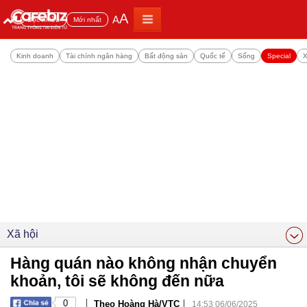
A
A
Đọc nhiều
Mới nhất
Kinh doanh
Tài chính ngân hàng
Bất động sản
Quốc tế
Sống
Special
X
Xã hội
Hàng quán nào không nhận chuyển
khoản, tôi sẽ không đến nữa
|
|
0
Theo Hoàng Hà/VTC
14:53 06/06/2025