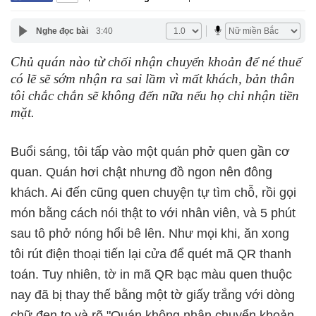
Nghe đọc bài
3:40
Chủ quán nào từ chối nhận chuyển khoản để né thuế
có lẽ sẽ sớm nhận ra sai lầm vì mất khách, bản thân
tôi chắc chắn sẽ không đến nữa nếu họ chỉ nhận tiền
mặt.
Buổi sáng, tôi tấp vào một quán phở quen gần cơ
quan. Quán hơi chật nhưng đồ ngon nên đông
khách. Ai đến cũng quen chuyện tự tìm chỗ, rồi gọi
món bằng cách nói thật to với nhân viên, và 5 phút
sau tô phở nóng hổi bê lên. Như mọi khi, ăn xong
tôi rút điện thoại tiến lại cửa để quét mã QR thanh
toán. Tuy nhiên, tờ in mã QR bạc màu quen thuộc
nay đã bị thay thế bằng một tờ giấy trắng với dòng
chữ đen to và rõ "Quán không nhận chuyển khoản.