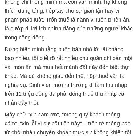
không chỉ thông minh mà còn văn minh, họ không
thích dung túng, tiếp tay cho sự gian lận hay vi
phạm pháp luật. Trốn thuế là hành vi luôn bị lên án,
là cướp đi lợi ích chính đáng của những người khác
trong cộng đồng.
Đừng biện minh rằng buôn bán nhỏ lời lãi chẳng
bao nhiêu, tôi biết rõ rất nhiều chủ quán chỉ bán một
vài món ăn mà mua hết mảnh đất này đến biệt thự
khác. Mà dù không giàu đến thế, nộp thuế vẫn là
nghĩa vụ. Sinh viên mới ra trường đi làm thu nhập
trên 11 triệu đồng đã phải đóng thuế thu nhập cá
nhân đấy thôi.
Mấy chữ "xin cảm ơn", "mong quý khách thông
cảm", "xin lỗi vì sự bất tiện này"... trên tờ thông báo
từ chối nhận chuyển khoản thực sự không khiến tôi