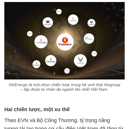
VinEnergo là mũi nhọn chiến lược trong hệ sinh thái Vingroup
– tập đoàn tư nhân đa ngành lớn nhất Việt Nam.
Hai chiến lược, một xu thế
Theo EVN và Bộ Công Thương, tỷ trọng năng
lượng tái tạo trong cơ cấu điện Việt Nam đã tăng từ