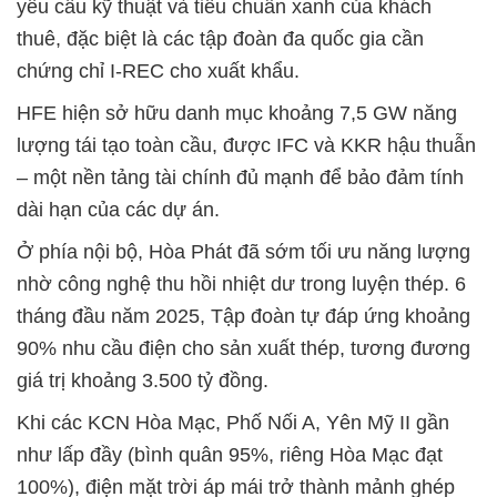
yêu cầu kỹ thuật và tiêu chuẩn xanh của khách
thuê, đặc biệt là các tập đoàn đa quốc gia cần
chứng chỉ I-REC cho xuất khẩu.
HFE hiện sở hữu danh mục khoảng 7,5 GW năng
lượng tái tạo toàn cầu, được IFC và KKR hậu thuẫn
– một nền tảng tài chính đủ mạnh để bảo đảm tính
dài hạn của các dự án.
Ở phía nội bộ, Hòa Phát đã sớm tối ưu năng lượng
nhờ công nghệ thu hồi nhiệt dư trong luyện thép. 6
tháng đầu năm 2025, Tập đoàn tự đáp ứng khoảng
90% nhu cầu điện cho sản xuất thép, tương đương
giá trị khoảng 3.500 tỷ đồng.
Khi các KCN Hòa Mạc, Phố Nối A, Yên Mỹ II gần
như lấp đầy (bình quân 95%, riêng Hòa Mạc đạt
100%), điện mặt trời áp mái trở thành mảnh ghép