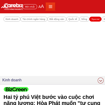
A
A
Đọc nhiều
Mới nhất
Kinh doanh
Tài chính ngân hàng
Bất động sản
Quốc tế
Sống
Special
X
Kinh doanh
Hai tỷ phú Việt bước vào cuộc chơi
năng lượng: Hòa Phát muốn "tự cung