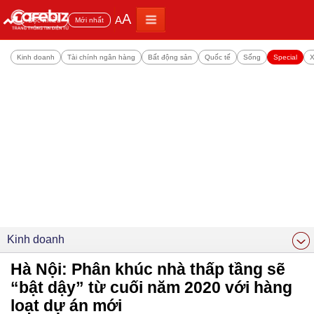
A
A
Đọc nhiều
Mới nhất
Kinh doanh
Tài chính ngân hàng
Bất động sản
Quốc tế
Sống
Special
X
Kinh doanh
Hà Nội: Phân khúc nhà thấp tầng sẽ
“bật dậy” từ cuối năm 2020 với hàng
loạt dự án mới