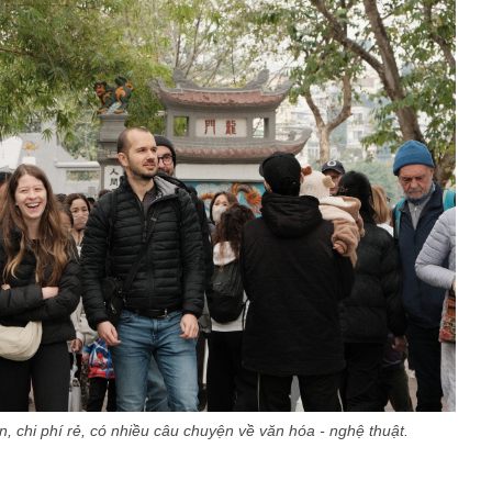
n, chi phí rẻ, có nhiều câu chuyện về văn hóa - nghệ thuật.