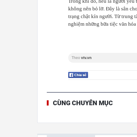
Trong khi đó, nếu là người yêu 
không nên bỏ lỡ. Đây là sân chơ
trạng chật kín người. Từ trung t
nghiệm những bữa tiệc văn hóa 
Theo
vtv.vn
CÙNG CHUYÊN MỤC