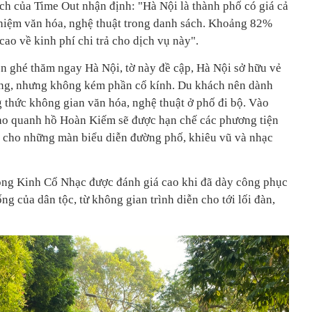
ịch của Time Out nhận định: "Hà Nội là thành phố có giá cả
ghiệm văn hóa, nghệ thuật trong danh sách. Khoảng 82%
ao về kinh phí chi trả cho dịch vụ này".
ên ghé thăm ngay Hà Nội, tờ này đề cập, Hà Nội sở hữu vẻ
trung, nhưng không kém phần cổ kính. Du khách nên dành
g thức không gian văn hóa, nghệ thuật ở phố đi bộ. Vào
bao quanh hồ Hoàn Kiếm sẽ được hạn chế các phương tiện
ỗ cho những màn biểu diễn đường phố, khiêu vũ và nhạc
ng Kinh Cổ Nhạc được đánh giá cao khi đã dày công phục
ng của dân tộc, từ không gian trình diễn cho tới lối đàn,