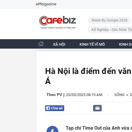
Bỏ qua điều hướng
CafeBiz - Trang chủ
Made By Google 2026
Kế Nghiệp - Góc Nhìn Tà
XÃ HỘI
KINH TẾ VĨ MÔ
KINH 
Hà Nội là điểm đến văn
Á
|
Theo PV
|
23/05/2025 08:15 AM
SỐNG
»
D
Tạp chí Time Out của Anh vừa c