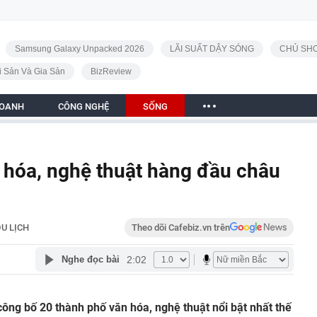
Samsung Galaxy Unpacked 2026
LÃI SUẤT DẬY SÓNG
CHỦ SHO
i Sản Và Gia Sản
BizReview
DOANH
CÔNG NGHỆ
SỐNG
 hóa, nghệ thuật hàng đầu châu
U LỊCH
Theo dõi Cafebiz.vn trên
2:02
Nghe đọc bài
ông bố 20 thành phố văn hóa, nghệ thuật nổi bật nhất thế