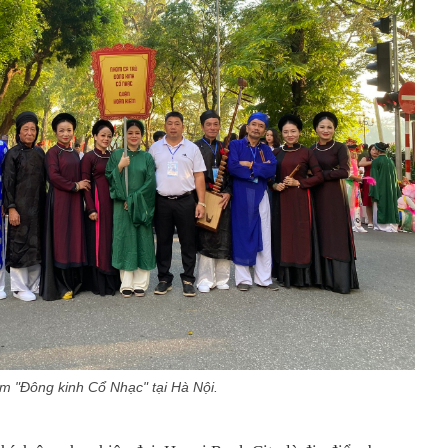
 "Đông kinh Cổ Nhạc" tại Hà Nội.