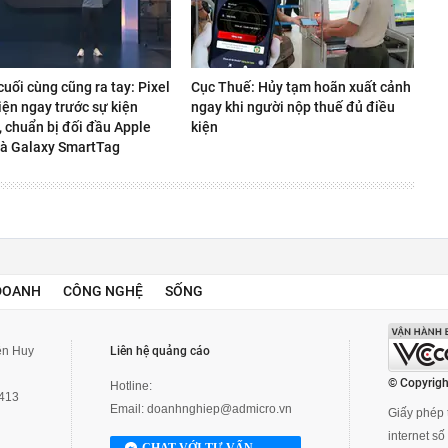
uối cùng cũng ra tay: Pixel
Cục Thuế: Hủy tạm hoãn xuất cảnh
iện ngay trước sự kiện
ngay khi người nộp thuế đủ điều
, chuẩn bị đối đầu Apple
kiện
và Galaxy SmartTag
DOANH
CÔNG NGHỆ
SỐNG
yễn Huy
Liên hệ quảng cáo
© Copyrigh
Hotline:
3413
Email:
doanhnghiep@admicro.vn
Giấy phép t
internet s
CHAT VỚI TƯ VẤN