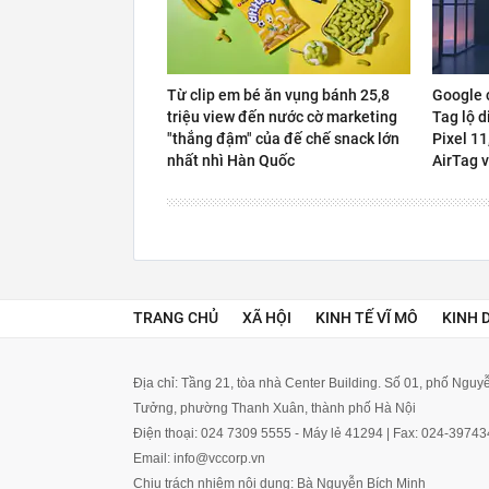
Từ clip em bé ăn vụng bánh 25,8
Google c
triệu view đến nước cờ marketing
Tag lộ d
"thắng đậm" của đế chế snack lớn
Pixel 11
nhất nhì Hàn Quốc
AirTag 
TRANG CHỦ
XÃ HỘI
KINH TẾ VĨ MÔ
KINH 
Địa chỉ: Tầng 21, tòa nhà Center Building. Số 01, phố Ngu
Tưởng, phường Thanh Xuân, thành phố Hà Nội
Điện thoại: 024 7309 5555 - Máy lẻ 41294 | Fax: 024-3974
Email: info@vccorp.vn
Chịu trách nhiệm nội dung: Bà Nguyễn Bích Minh