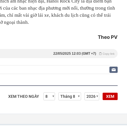
thích âm nhạc hiện đại, Hanoi Rock City là địa điểm bạn
i của các ban nhạc địa phương mới nổi, thường trong tình
âm, chỉ mất vài giờ lái xe, khách du lịch cũng có thể trải
ở ngoại thành.
Theo PV
22/05/2025 12:03 (GMT +7)
Copy link
XEM THEO NGÀY
XEM