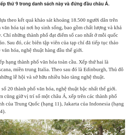
xếp thứ 9 trong danh sách này và đứng đầu châu Á.
dựa theo kết quả khảo sát khoảng 18.500 người dân trên
m văn hóa tại nơi họ sinh sống, bao gồm chất lượng và khả
ày. Chỉ những thành phố đạt điểm số cao nhất ở mỗi quốc
o. Sau đó, các biên tập viên của tạp chí đã tiếp tục thảo
 văn hóa, nghệ thuật hàng đầu thế giới.
ếp hạng thành phố văn hóa toàn cầu. Xếp thứ hai là
cana, miền trung Italia. Theo sau đó là Edinburgh, Thủ đô
 những lễ hội và sở hữu nhiều bảo tàng nghệ thuật.
số 20 thành phố văn hóa, nghệ thuật bậc nhất thế giới.
m cũng giữ vị trí số một châu Á, xếp trên các thành phố
h của Trung Quốc (hạng 11), Jakarta của Indonesia (hạng
4).