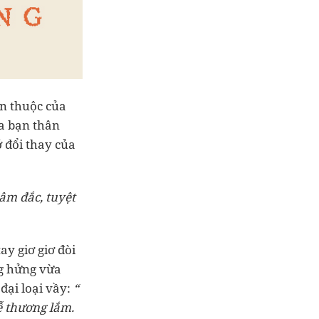
en thuộc của
ứa bạn thân
 đổi thay của
âm đắc, tuyệt
ay giơ giơ đòi
g hửng vừa
đại loại vầy:
“
ễ thương lắm.