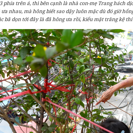
3 phía trên á, thì bên cạnh là nhà con-mẹ Trang hách dịc
ó ưa nhau, mà hông biết sao dậy luôn mặc dù đó giờ hổn
úc bã dọn tới đây là đã hông ưa rồi, kiểu mặt trăng kệ thí 