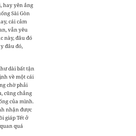
, hay yên ắng
uống Sài Gòn
nay, cái cảm
uan, vẫn yêu
úc này, đâu đó
ay đâu đó,
hư dài bất tận
ịnh về một cái
ong chờ phải
u, cũng chẳng
sống của mình.
ình nhận được
i giáp Tết ở
c quan quá