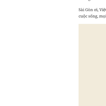
S
ài Gòn ơi, Vi
cuộc sống, mọi