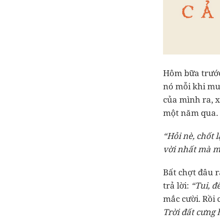
Hôm bữa trước
nó mỗi khi mu
của mình ra, x
một năm qua.
“Hỏi nè, chốt 
vời nhất mà 
Bất chợt đâu r
trả lời:
“Tui, đ
mắc cười. Rồi 
Trời đất cưng 