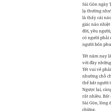
Sài Gòn ngày 
lạ thường như 
là thấy cái ná
giác náo nhiệt
đời, yêu người
có người phải 
người bốn phươ
Tết năm nay là
với đầy những
Tết vui vẻ phả
nhường chỗ ch
thể bắt người 
Ngược lại, càn
rất nhiều. Bất
Sài Gòn, lòng 
chừng.