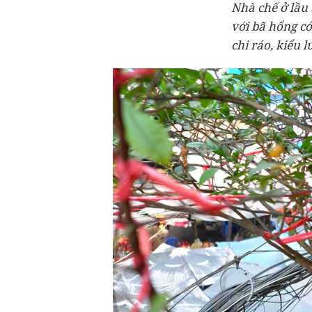
Nhà chế ở lầu 
với bã hổng c
chi ráo, kiểu l