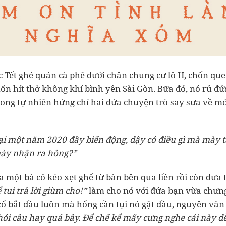
 Tết ghé quán cà phê dưới chân chung cư lô H, chốn qu
ốn hít thở không khí bình yên Sài Gòn. Bữa đó, nó rủ đ
ong tự nhiên hứng chí hai đứa chuyện trò say sưa về mớ
lại một năm 2020 đầy biến động, dậy có điều gì mà mày t
mày nhận ra hông?”
a một bà cô kéo xẹt ghế từ bàn bên qua liền rồi còn đưa t
ể tui trả lời giùm cho!”
làm cho nó với đứa bạn vừa chưn
cổ bắt đầu luôn mà hổng cần tụi nó gật đầu, nguyên văn 
hỏi câu hay quá bây. Để chế kể mấy cưng nghe cái này d