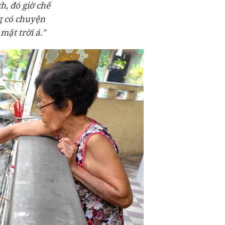
h, đó giờ chế
g có chuyện
mặt trời á."