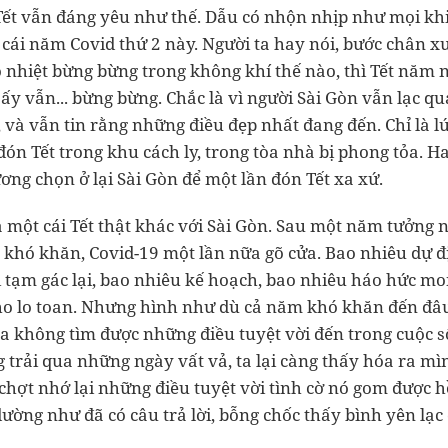
Tết vẫn đáng yêu như thế. Dẫu có nhộn nhịp như mọi khi
cái năm Covid thứ 2 này. Người ta hay nói, bước chân x
o nhiệt bừng bừng trong không khí thế nào, thì Tết năm 
 ấy vẫn... bừng bừng. Chắc là vì người Sài Gòn vẫn lạc q
, và vẫn tin rằng những điều đẹp nhất đang đến. Chỉ là l
đón Tết trong khu cách ly, trong tòa nhà bị phong tỏa. H
ng chọn ở lại Sài Gòn để một lần đón Tết xa xứ.
 một cái Tết thật khác với Sài Gòn. Sau một năm tưởng n
 khó khăn, Covid-19 một lần nữa gõ cửa. Bao nhiêu dự đ
i tạm gác lại, bao nhiêu kế hoạch, bao nhiêu háo hức m
o lo toan. Nhưng hình như dù cả năm khó khăn đến đâ
ta không tìm được những điều tuyệt vời đến trong cuộc 
g trải qua những ngày vất vả, ta lại càng thấy hóa ra m
 chợt nhớ lại những điều tuyệt vời tình cờ nó gom được hồ
dường như đã có câu trả lời, bỗng chốc thấy bình yên lạ