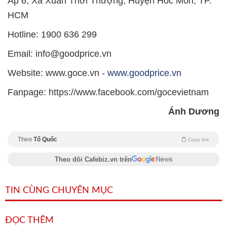
Ấp 6, Xã Xuân Thới Thượng, Huyện Hóc Môn, TP.
HCM
Hotline: 1900 636 299
Email: info@goodprice.vn
Website: www.goce.vn -
www.goodprice.vn
Fanpage: https://www.facebook.com/gocevietnam
Ánh Dương
Theo
Tổ Quốc
Copy link
Theo dõi Cafebiz.vn trên
TIN CÙNG CHUYÊN MỤC
ĐỌC THÊM