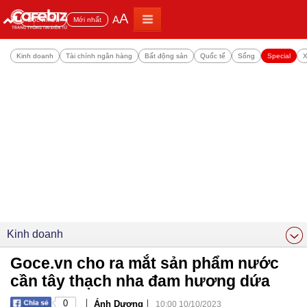
A
A
Đọc nhiều
Mới nhất
Kinh doanh
Tài chính ngân hàng
Bất động sản
Quốc tế
Sống
Special
X
Kinh doanh
Goce.vn cho ra mắt sản phẩm nước
cần tây thạch nha đam hương dứa
|
|
0
Ánh Dương
10:00 10/10/2023