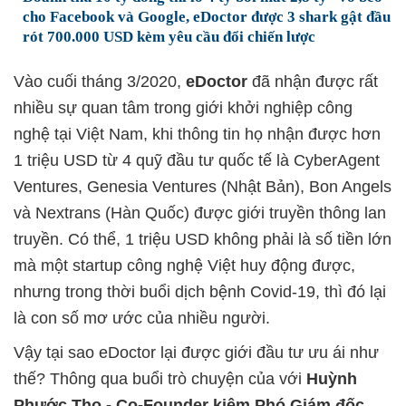
cho Facebook và Google, eDoctor được 3 shark gật đầu
rót 700.000 USD kèm yêu cầu đổi chiến lược
Vào cuối tháng 3/2020,
eDoctor
đã nhận được rất
nhiều sự quan tâm trong giới khởi nghiệp công
nghệ tại Việt Nam, khi thông tin họ nhận được hơn
1 triệu USD từ 4 quỹ đầu tư quốc tế là CyberAgent
Ventures, Genesia Ventures (Nhật Bản), Bon Angels
và Nextrans (Hàn Quốc) được giới truyền thông lan
truyền. Có thể, 1 triệu USD không phải là số tiền lớn
mà một startup công nghệ Việt huy động được,
nhưng trong thời buổi dịch bệnh Covid-19, thì đó lại
là con số mơ ước của nhiều người.
Vậy tại sao eDoctor lại được giới đầu tư ưu ái như
thế? Thông qua buổi trò chuyện của với
Huỳnh
Phước Thọ - Co-Founder kiêm Phó Giám đốc