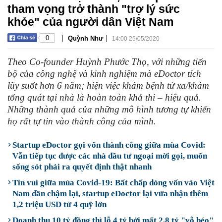
tham vọng trở thành "trợ lý sức
khỏe" của người dân Việt Nam
|
|
0
Quỳnh Như
14:00 25/05/2020
Theo Co-founder Huỳnh Phước Thọ, với những tiến
bộ của công nghệ và kinh nghiệm mà eDoctor tích
lũy suốt hơn 6 năm; hiện việc khám bệnh từ xa/khám
tổng quát tại nhà là hoàn toàn khả thi – hiệu quả.
Những thành quả của những mô hình tương tự khiến
họ rất tự tin vào thành công của mình.
Startup eDoctor gọi vốn thành công giữa mùa Covid:
Vẫn tiếp tục được các nhà đầu tư ngoại mời gọi, muốn
sống sót phải ra quyết định thật nhanh
Tin vui giữa mùa Covid-19: Bất chấp dòng vốn vào Việt
Nam dần chậm lại, startup eDoctor lại vừa nhận thêm
1,2 triệu USD từ 4 quỹ lớn
Doanh thu 10 tỷ đồng thì lỗ 4 tỷ bởi mất 2,8 tỷ "vỗ béo"