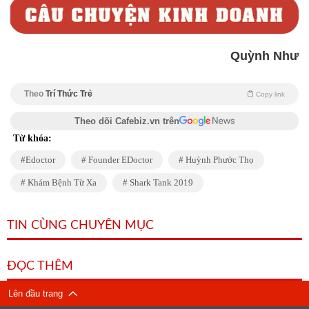
Quỳnh Như
Theo
Trí Thức Trẻ
Copy link
Theo dõi Cafebiz.vn trên
Từ khóa:
Edoctor
Founder EDoctor
Huỳnh Phước Thọ
Khám Bệnh Từ Xa
Shark Tank 2019
TIN CÙNG CHUYÊN MỤC
ĐỌC THÊM
Lên đầu trang