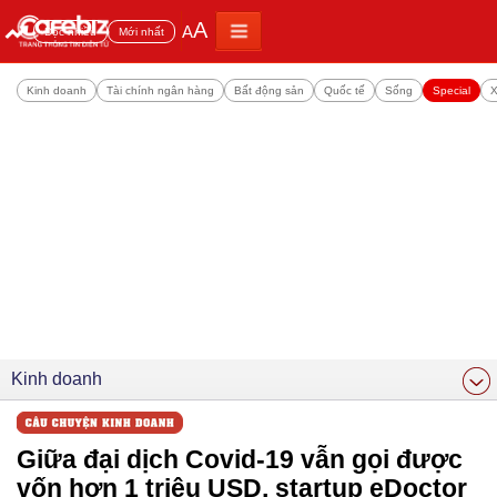
A
A
Đọc nhiều
Mới nhất
Kinh doanh
Tài chính ngân hàng
Bất động sản
Quốc tế
Sống
Special
X
Kinh doanh
Giữa đại dịch Covid-19 vẫn gọi được
vốn hơn 1 triệu USD, startup eDoctor