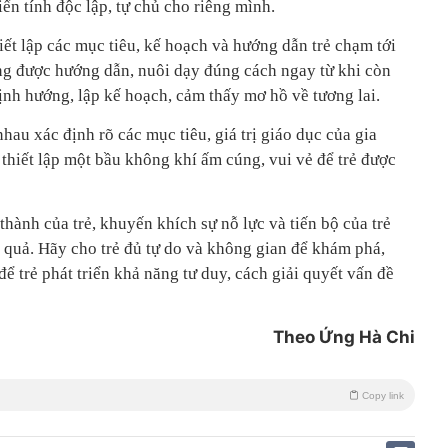
riển tính độc lập, tự chủ cho riêng mình.
hiết lập các mục tiêu, kế hoạch và hướng dẫn trẻ chạm tới
ng được hướng dẫn, nuôi dạy đúng cách ngay từ khi còn
định hướng, lập kế hoạch, cảm thấy mơ hồ về tương lai.
hau xác định rõ các mục tiêu, giá trị giáo dục của gia
à thiết lập một bầu không khí ấm cúng, vui vẻ để trẻ được
thành của trẻ, khuyến khích sự nỗ lực và tiến bộ của trẻ
t quả. Hãy cho trẻ đủ tự do và không gian để khám phá,
 để trẻ phát triển khả năng tư duy, cách giải quyết vấn đề
Theo Ứng Hà Chi
Copy link