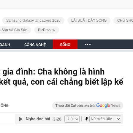
Samsung Galaxy Unpacked 2026
LÃI SUẤT DẬY SÓNG
CHỦ SHO
i Sản Và Gia Sản
BizReview
DOANH
CÔNG NGHỆ
SỐNG
 gia đình: Cha không là hình
ết quả, con cái chẳng biết lập kế
SỐNG
Theo dõi Cafebiz.vn trên
3:28
Nghe đọc bài