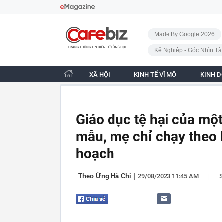
Bỏ qua điều hướng
CafeBiz - Trang chủ
Made By Google 2026
Kế Nghiệp - Góc Nhìn Tà
XÃ HỘI
KINH TẾ VĨ MÔ
KINH 
Giáo dục tệ hại của một
mẫu, mẹ chỉ chạy theo k
hoạch
|
Theo Ứng Hà Chi
|
29/08/2023 11:45 AM