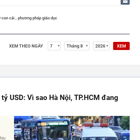
,
y con cái
phương pháp giáo dục
XEM THEO NGÀY
XEM
á tỷ USD: Vì sao Hà Nội, TP.HCM đang
hịu