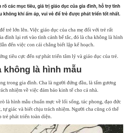
õ các mục tiêu, giá trị giáo dục của gia đình, hỗ trợ tinh
u không khí ấm áp, vui vẻ để trẻ được phát triển tốt nhất.
ể trẻ lớn lên. Việc giáo dục của cha mẹ đối với trẻ rất
a đình lại rơi vào tình cảnh bế tắc, đó là cha không là hình
dẫn đến việc con cái chẳng biết lập kế hoạch.
ng tiêu cực đến sự phát triển tâm lý và giáo dục của trẻ.
a không là hình mẫu
ng trong gia đình. Cha là người đứng đầu, là tấm gương
rách nhiệm về việc đảm bảo kinh tế cho cả nhà.
trò là hình mẫu chuẩn mực về lối sống, tác phong, đạo đức
, tự giác và biết chịu trách nhiệm. Người cha cũng có thể
 trẻ phát triển toàn diện.