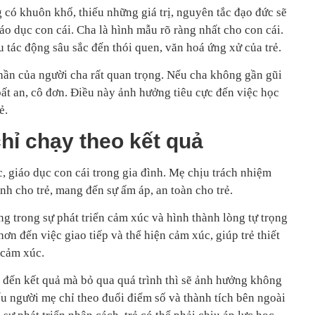
 có khuôn khổ, thiếu những giá trị, nguyên tắc đạo đức sẽ
iáo dục con cái. Cha là hình mẫu rõ ràng nhất cho con cái.
u tác động sâu sắc đến thói quen, văn hoá ứng xử của trẻ.
 thần của người cha rất quan trọng. Nếu cha không gần gũi
 bất an, cô đơn. Điều này ảnh hưởng tiêu cực đến việc học
ẻ.
chỉ chạy theo kết quả
, giáo dục con cái trong gia đình. Mẹ chịu trách nhiệm
nh cho trẻ, mang đến sự ấm áp, an toàn cho trẻ.
g trong sự phát triển cảm xúc và hình thành lòng tự trọng
ơn đến việc giao tiếp và thể hiện cảm xúc, giúp trẻ thiết
 cảm xúc.
 đến kết quả mà bỏ qua quá trình thì sẽ ảnh hưởng không
ếu người mẹ chỉ theo đuổi điểm số và thành tích bên ngoài