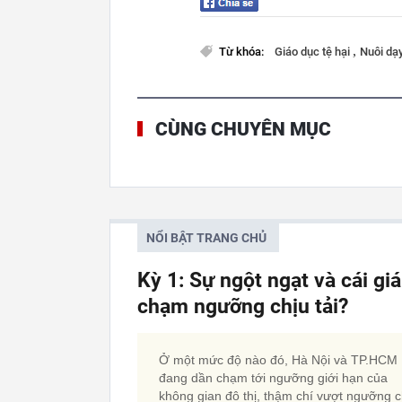
,
Từ khóa:
Giáo dục tệ hại
Nuôi dạ
CÙNG CHUYÊN MỤC
NỔI BẬT TRANG CHỦ
Kỳ 1: Sự ngột ngạt và cái gi
chạm ngưỡng chịu tải?
Ở một mức độ nào đó, Hà Nội và TP.HCM
đang dần chạm tới ngưỡng giới hạn của
không gian đô thị, thậm chí vượt ngưỡng c