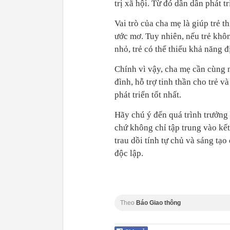
trị xã hội. Từ đó dần dần phát t
Vai trò của cha mẹ là giúp trẻ t
ước mơ. Tuy nhiên, nếu trẻ khô
nhỏ, trẻ có thể thiếu khả năng 
Chính vì vậy, cha mẹ cần cùng n
đình, hỗ trợ tinh thần cho trẻ v
phát triển tốt nhất.
Hãy chú ý đến quá trình trưởng 
chứ không chỉ tập trung vào kế
trau dồi tính tự chủ và sáng tạo
độc lập.
Theo
Báo Giao thông