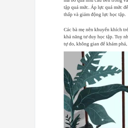
mà bỏ qua nhu cầu bên trong và 
tập quá mức. Áp lực quá mức để 
thấp và giảm động lực học tập.
Các bà mẹ nên khuyến khích trẻ 
khả năng tư duy học tập. Tuy nh
tự do, không gian để khám phá, t