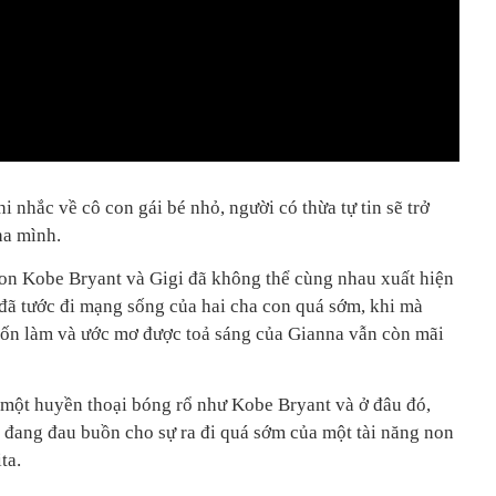
 nhắc về cô con gái bé nhỏ, người có thừa tự tin sẽ trở
ha mình.
con Kobe Bryant và Gigi đã không thể cùng nhau xuất hiện
ã tước đi mạng sống của hai cha con quá sớm, khi mà
ốn làm và ước mơ được toả sáng của Gianna vẫn còn mãi
 một huyền thoại bóng rổ như Kobe Bryant và ở đâu đó,
đang đau buồn cho sự ra đi quá sớm của một tài năng non
ta.