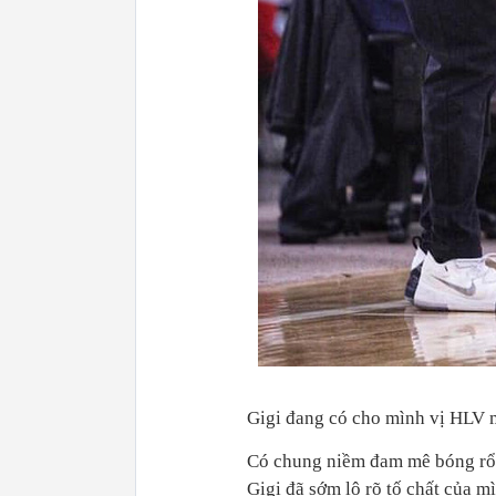
Gigi đang có cho mình vị HLV mà
Có chung niềm đam mê bóng rổ 
Gigi đã sớm lộ rõ tố chất của m