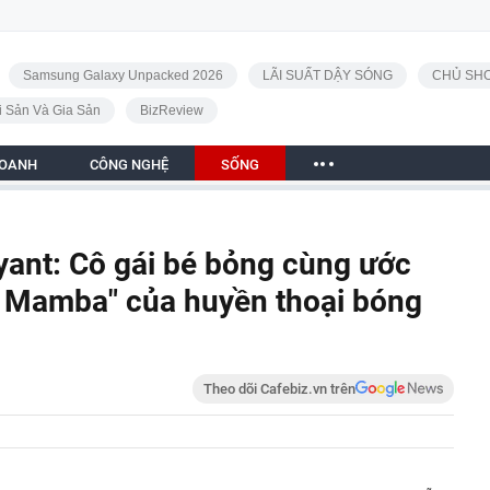
Samsung Galaxy Unpacked 2026
LÃI SUẤT DẬY SÓNG
CHỦ SHO
i Sản Và Gia Sản
BizReview
DOANH
CÔNG NGHỆ
SỐNG
yant: Cô gái bé bỏng cùng ước
k Mamba" của huyền thoại bóng
Theo dõi Cafebiz.vn trên