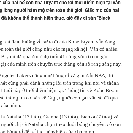
 của hai bố con nhà Bryant cho tới thời điểm hiện tại vẫn
ng lòng người hâm mộ trên toàn thế giới. Giấc mơ của hai
 đã không thể thành hiện thực, giờ đây di sản "Black
ng khí đau thương về sự ra đi của Kobe Bryant vẫn đang
ớn toàn thế giới cũng như các mạng xã hội. Vẫn có nhiều
Bryant đã qua đời ở độ tuổi 41 cùng với cô con gái
i) của mình trên chuyến trực thăng xấu số rạng sáng nay.
ngeles Lakers cũng như bóng rổ và giải đấu NBA, thì
hất cũng phải dành những lời trân trọng khi nói về thành
1 tuổi này ở thời điểm hiện tại. Thông tin về Kobe Bryant
 số thông tin cơ bản về Gigi, người con gái xấu số đã qua
 của mình.
à Natalia (17 tuổi), Gianna (13 tuổi), Bianka (7 tuổi) và
i người chị cả Natalia chọn theo đuổi bóng chuyền, cô con
họn bóng rổ để kế tục sự nghiệp của cha mình.