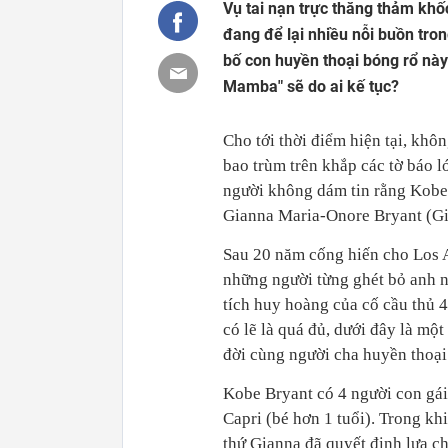
Vụ tai nạn trực thăng thảm khốc
đang để lại nhiều nỗi buồn tro
bố con huyền thoại bóng rổ này
Mamba" sẽ do ai kế tục?
Cho tới thời điểm hiện tại, khô
bao trùm trên khắp các tờ báo l
người không dám tin rằng Kobe 
Gianna Maria-Onore Bryant (Gig
Sau 20 năm cống hiến cho Los A
những người từng ghét bỏ anh n
tích huy hoàng của cố cầu thủ 4
có lẽ là quá đủ, dưới đây là một
đời cùng người cha huyền thoại
Kobe Bryant có 4 người con gái l
Capri (bé hơn 1 tuổi). Trong kh
thứ Gianna đã quyết định lựa c