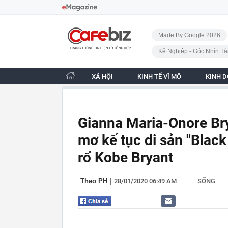
Bỏ qua điều hướng
CafeBiz - Trang chủ
Made By Google 2026
Kế Nghiệp - Góc Nhìn Tà
XÃ HỘI
KINH TẾ VĨ MÔ
KINH 
Gianna Maria-Onore Br
mơ kế tục di sản "Blac
rổ Kobe Bryant
|
Theo PH
|
28/01/2020 06:49 AM
SỐNG