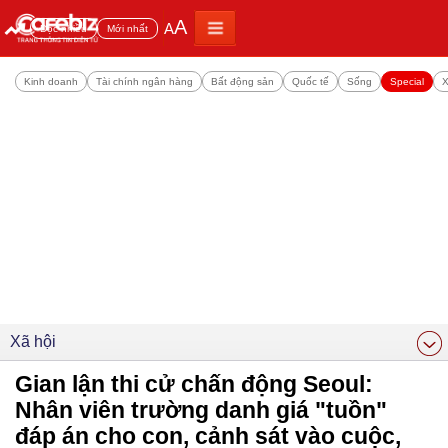
A
A
Đọc nhiều
Mới nhất
Kinh doanh
Tài chính ngân hàng
Bất động sản
Quốc tế
Sống
Special
X
Xã hội
Gian lận thi cử chấn động Seoul:
Nhân viên trường danh giá "tuồn"
đáp án cho con, cảnh sát vào cuộc,