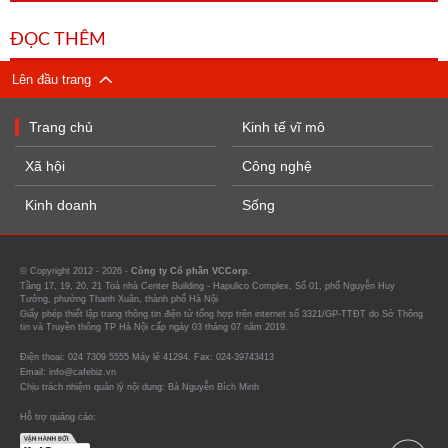
ĐỌC THÊM
Lên đầu trang
Trang chủ
Kinh tế vĩ mô
Xã hội
Công nghệ
Kinh doanh
Sống
© Copyright 2012 - 2026 -
Công ty Cổ phần VCCorp.
Tầng 17, 19, 20, 21 Toà nhà Center Building - Hapulico Complex, Số 01, phố Nguyễn Huy
Tưởng, phường Thanh Xuân, thành phố Hà Nội
Giấy phép thiết lập trang thông tin điện tử tổng hợp trên internet số 3321/GP-TTĐT do Sở Thông
tin và Truyền thông TP Hà Nội cấp ngày 03 tháng 07 năm 2019.
Điện thoại: 024 7309 5555 Máy lẻ 41294. Fax: 024-39743413
Email: info@cafebiz.vn
Chịu trách nhiệm quản lý nội dung: Bà Nguyễn Bích Minh
Hỗ trợ quảng cáo: