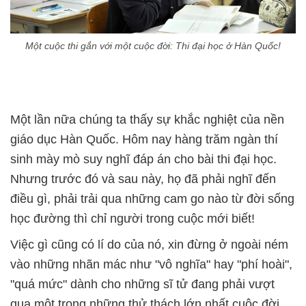
Một cuộc thi gắn với một cuộc đời: Thi đại học ở Hàn Quốc!
Một lần nữa chúng ta thấy sự khắc nghiệt của nền
giáo dục Hàn Quốc. Hôm nay hàng trăm ngàn thí
sinh mày mò suy nghĩ đáp án cho bài thi đại học.
Nhưng trước đó và sau này, họ đã phải nghĩ đến
điều gì, phải trải qua những cam go nào từ đời sống
học đường thì chỉ người trong cuộc mới biết!
Việc gì cũng có lí do của nó, xin đừng ở ngoài ném
vào những nhãn mác như "vô nghĩa" hay "phí hoài",
"quá mức" dành cho những sĩ tử đang phải vượt
qua một trong những thử thách lớn nhất cuộc đời