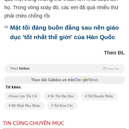
họ. Trong vòng xoáy đó, các em đã quá nhiều thứ
phải chèo chống rồi.
Mặt tối đáng buồn đằng sau nền giáo
dục 'tốt nhất thế giới' của Hàn Quốc
Theo ĐL
Theo
Helino
Copy link
Theo dõi Cafebiz.vn trên
Từ khóa:
Gian Lận Thi Cử
Kì Thi Đại Học
Nữ Doanh Nhân
Đệ Nhất Phu Nhân
Xứ Kim Chi
TIN CÙNG CHUYÊN MỤC