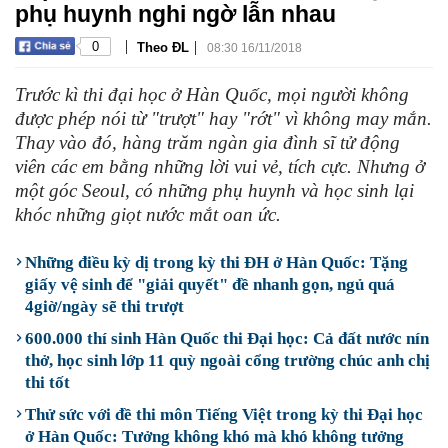
phụ huynh nghi ngờ lẫn nhau
|
|
0
Theo ĐL
08:30 16/11/2018
Trước kì thi đại học ở Hàn Quốc, mọi người không
được phép nói từ "trượt" hay "rớt" vì không may mắn.
Thay vào đó, hàng trăm ngàn gia đình sĩ tử động
viên các em bằng những lời vui vẻ, tích cực. Nhưng ở
một góc Seoul, có những phụ huynh và học sinh lại
khóc những giọt nước mắt oan ức.
Những điều kỳ dị trong kỳ thi ĐH ở Hàn Quốc: Tặng
giấy vệ sinh để "giải quyết" đề nhanh gọn, ngủ quá
4giờ/ngày sẽ thi trượt
600.000 thí sinh Hàn Quốc thi Đại học: Cả đất nước nín
thở, học sinh lớp 11 quỳ ngoài cổng trường chúc anh chị
thi tốt
Thử sức với đề thi môn Tiếng Việt trong kỳ thi Đại học
ở Hàn Quốc: Tưởng không khó mà khó không tưởng