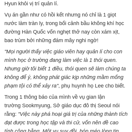
Hyun khỏi vị trí quản lí.
Vụ án gần như có hồi kết nhưng nó chỉ là 1 giọt
nước làm tràn ly, trong bối cảnh bầu không khí học
đường Hàn Quốc vốn nghẹt thở nay còn xám xịt,
bao trùm bởi những đám mây nghi ngờ!
"Mọi người thấy việc giáo viên hay quản lí cho con
mình học ở trường đang làm việc là 1 thói quen.
Nhưng giờ tôi biết 1 điều, thói quen sẽ làm chúng ta
không để ý, không phát giác kịp những mầm mống
phạm tội có thể xảy ra"
, phụ huynh họ Lee cho biết.
Trong 1 thông báo của mình về vụ gian lận
trường Sookmyung, Sở giáo dục đô thị Seoul nói
rằng:
"Việc này phá hoại giá trị của những thành tích
đạt được trong học tập và thi cử, vốn nên đề cao
tính công bằng. Một vụ suy đồi, bóp méo lòng tin