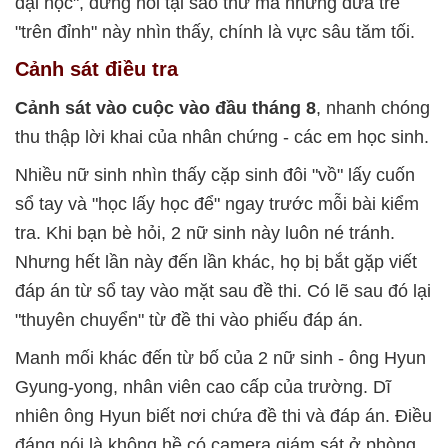
đại học", đừng hỏi tại sao thứ mà những đứa trẻ
"trên đỉnh" này nhìn thấy, chính là vực sâu tăm tối.
Cảnh sát điều tra
Cảnh sát vào cuộc vào đầu tháng 8
, nhanh chóng
thu thập lời khai của nhân chứng - các em học sinh.
Nhiều nữ sinh nhìn thấy cặp sinh đôi "vồ" lấy cuốn
sổ tay và "học lấy học để" ngay trước mỗi bài kiểm
tra. Khi bạn bè hỏi, 2 nữ sinh này luôn né tránh.
Nhưng hết lần này đến lần khác, họ bị bắt gặp viết
đáp án từ sổ tay vào mặt sau đề thi. Có lẽ sau đó lại
"thuyên chuyển" từ đề thi vào phiếu đáp án.
Manh mối khác đến từ bố của 2 nữ sinh - ông Hyun
Gyung-yong, nhân viên cao cấp của trường. Dĩ
nhiên ông Hyun biết nơi chứa đề thi và đáp án. Điều
đáng nói là không hề có camera giám sát ở phòng