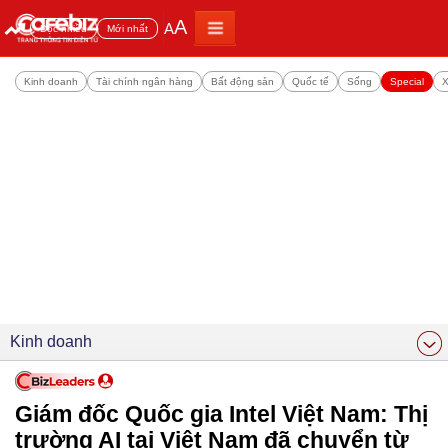
A
A
Đọc nhiều
Mới nhất
Kinh doanh
Tài chính ngân hàng
Bất động sản
Quốc tế
Sống
Special
X
Kinh doanh
Giám đốc Quốc gia Intel Việt Nam: Thị
trường AI tại Việt Nam đã chuyển từ