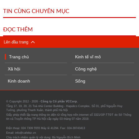
TIN CÙNG CHUYÊN MỤC
ĐỌC THÊM
Lên đầu trang
Trang chủ
Kinh tế vĩ mô
Xã hội
Công nghệ
Kinh doanh
Sống
© Copyright 2012 - 2026 -
Công ty Cổ phần VCCorp.
Tầng 17, 19, 20, 21 Toà nhà Center Building - Hapulico Complex, Số 01, phố Nguyễn Huy
Tưởng, phường Thanh Xuân, thành phố Hà Nội
Giấy phép thiết lập trang thông tin điện tử tổng hợp trên internet số 3321/GP-TTĐT do Sở Thông
tin và Truyền thông TP Hà Nội cấp ngày 03 tháng 07 năm 2019.
Điện thoại: 024 7309 5555 Máy lẻ 41294. Fax: 024-39743413
Email: info@cafebiz.vn
Chịu trách nhiệm quản lý nội dung: Bà Nguyễn Bích Minh