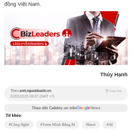
đồng Việt Nam.
Thúy Hạnh
Theo
antt.nguoiduatin.vn
Copy link
02/05/2025 08:07 (GMT +7)
Theo dõi Cafebiz.vn trên
Từ khóa:
Công Nghê
Vươn Mình Bằng AI
Intel
AI