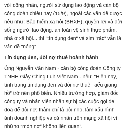
với công nhân, người sử dụng lao động và cán bộ
công đoàn chiều nay (15/9), ngoài các vấn đề được
nêu như: Bảo hiểm xã hội (BHXH), quyền lợi và đời
sống người lao động, an toàn vệ sinh thực phẩm,
nhà ở xã hội... thì "tín dụng đen" và sim "rác" vẫn là
vấn đề "nóng".
Tín dụng đen, đòi nợ thuê hoành hành
Ông Nguyễn Văn Nam - cán bộ công đoàn Công ty
TNHH Giầy Ching Luh Việt Nam - nêu: "Hiện nay,
tình trạng tín dụng đen và đòi nợ thuê “kiểu giang
hồ” trở nên phổ biến. Nhiều trường hợp, giám đốc
công ty và nhân viên nhân sự bị các cuộc gọi đe
dọa để đòi nợ; thậm chí là bôi nhọ, làm xấu hình
ảnh doanh nghiệp và cá nhân trên mạng xã hội vì
những “món nợ” không liên quan".