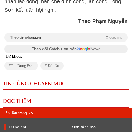
nhân lao động, hạn chế đình công, lãn công", ông
Sơn kết luận hội nghị.
Theo Phạm Nguyễn
Theo
tienphong.vn
Copy link
Theo dõi Cafebiz.vn trên
Từ khóa:
Tín Dụng Đen
Đòi Nợ
TIN CÙNG CHUYÊN MỤC
ĐỌC THÊM
Lên đầu trang
Trang chủ
Kinh tế vĩ mô