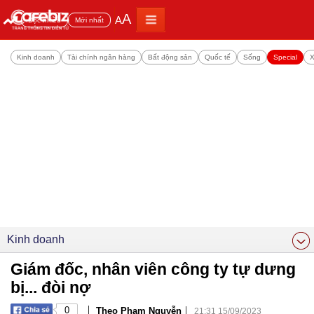
A
A
Đọc nhiều
Mới nhất
Kinh doanh
Tài chính ngân hàng
Bất động sản
Quốc tế
Sống
Special
X
Kinh doanh
Giám đốc, nhân viên công ty tự dưng
bị... đòi nợ
|
|
0
Theo Phạm Nguyễn
21:31 15/09/2023