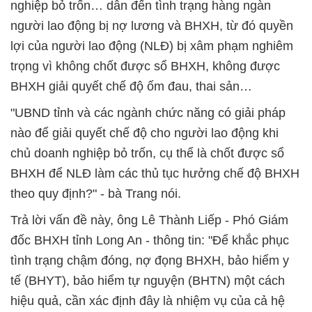
nghiệp bỏ trốn… dẫn đến tình trạng hàng ngàn
người lao động bị nợ lương và BHXH, từ đó quyền
lợi của người lao động (NLĐ) bị xâm phạm nghiêm
trọng vì không chốt được sổ BHXH, không được
BHXH giải quyết chế độ ốm đau, thai sản…
"UBND tỉnh và các ngành chức năng có giải pháp
nào để giải quyết chế độ cho người lao động khi
chủ doanh nghiệp bỏ trốn, cụ thể là chốt được sổ
BHXH để NLĐ làm các thủ tục hưởng chế độ BHXH
theo quy định?" - bà Trang nói.
Trả lời vấn đề này, ông Lê Thành Liếp - Phó Giám
đốc BHXH tỉnh Long An - thông tin: "Để khắc phục
tình trạng chậm đóng, nợ đọng BHXH, bảo hiểm y
tế (BHYT), bảo hiểm tự nguyện (BHTN) một cách
hiệu quả, cần xác định đây là nhiệm vụ của cả hệ