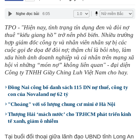
Nghe đọc bài
6:05
TPO - "Hiện nay, tình trạng tín dụng đen và đòi nợ
thuê “kiểu giang hồ” trở nên phổ biến. Nhiều trường
hợp giám đốc công ty và nhân viên nhân sự bị các
cuộc gọi đe dọa để đòi nợ; thậm chí là bôi nhọ, làm
xấu hình ảnh doanh nghiệp và cá nhân trên mạng xã
hội vì những “món nợ” không liên quan" - đại diện
Công ty TNHH Giầy Ching Luh Việt Nam cho hay.
Đồng Nai công bố danh sách 115 DN nợ thuế, công ty
con của Novaland nợ 62 tỷ
"Choáng" với số lượng chung cư mini ở Hà Nội
Thượng Hải ‘mách nước’ cho TP.HCM phát triển kinh
tế xanh, giảm ô nhiễm
Tại buổi đối thoại giữa lãnh đạo UBND tỉnh Long An