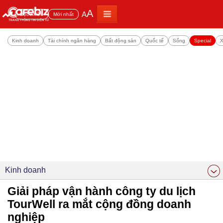
A
A
Đọc nhiều
Mới nhất
Kinh doanh
Tài chính ngân hàng
Bất động sản
Quốc tế
Sống
Special
X
Kinh doanh
Giải pháp vận hành công ty du lịch
TourWell ra mắt cộng đồng doanh
nghiệp