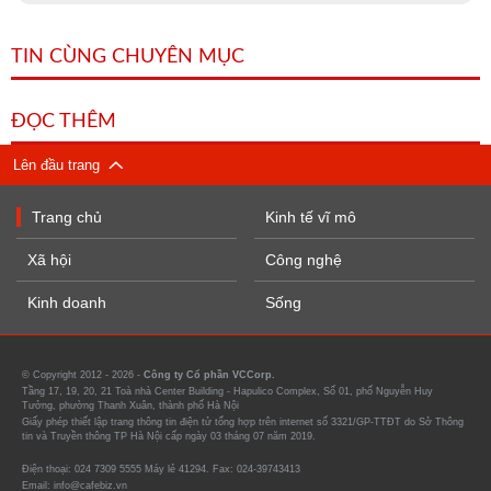
TIN CÙNG CHUYÊN MỤC
ĐỌC THÊM
Lên đầu trang
Trang chủ
Kinh tế vĩ mô
Xã hội
Công nghệ
Kinh doanh
Sống
© Copyright 2012 - 2026 -
Công ty Cổ phần VCCorp.
Tầng 17, 19, 20, 21 Toà nhà Center Building - Hapulico Complex, Số 01, phố Nguyễn Huy
Tưởng, phường Thanh Xuân, thành phố Hà Nội
Giấy phép thiết lập trang thông tin điện tử tổng hợp trên internet số 3321/GP-TTĐT do Sở Thông
tin và Truyền thông TP Hà Nội cấp ngày 03 tháng 07 năm 2019.
Điện thoại: 024 7309 5555 Máy lẻ 41294. Fax: 024-39743413
Email: info@cafebiz.vn