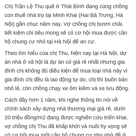
Chị Trần Lệ Thu quê ở Thái Bình đang cùng chồng
con thuê nhà trọ tại Minh Khai (Hai Bà Trưng, Hà
Nội) gần chục năm nay. Vợ chồng chị bươn chải,
tiết kiệm chi tiêu mong sẽ có cơ hội mua được căn
hộ chung cư nhỏ tại Hà Nội để an cư.
Theo tìm hiểu của chị Thu, hiện nay tại Hà Nội, dự
án nhà ở xã hội là dự án có giá rẻ nhất nhưng gia
đình chị không đủ điều kiện để mua loại nhà này vì
gia đình chị đều là lao động tự do, chị thì buôn bán
nhỏ lẻ, còn chồng chạy xe ôm kiêm vá xe lưu động.
Cách đây hơn 1 năm, khi nghe thông tin nói về
chính sách xây dựng nhà thương mại giá rẻ, dưới
20 triệu đồng/m2 đang được nghiên cứu triển khai,
vợ chồng chị Thu đã khấp khởi và nuôi hy vọng sẽ
có cơ hội mua một căn hộ chung cư nho nhỏ để ở.