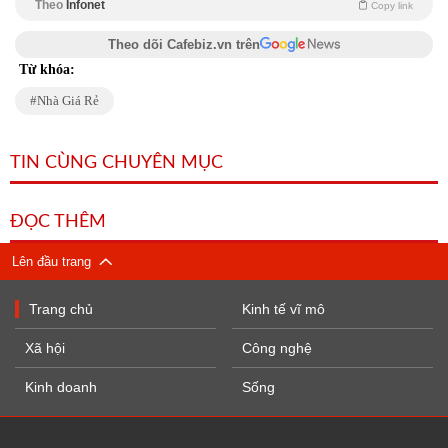
Theo
Infonet
Copy link
Theo dõi Cafebiz.vn trên
Từ khóa:
Nhà Giá Rẻ
TIN CÙNG CHUYÊN MỤC
ĐỌC THÊM
Lên đầu trang
Trang chủ
Kinh tế vĩ mô
Xã hội
Công nghệ
Kinh doanh
Sống