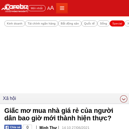
A
A
Đọc nhiều
Mới nhất
Kinh doanh
Tài chính ngân hàng
Bất động sản
Quốc tế
Sống
Special
X
Xã hội
Giấc mơ mua nhà giá rẻ của người
dân bao giờ mới thành hiện thực?
|
|
0
Minh Thư
14:10 27/06/2021