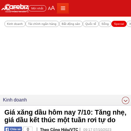
A
A
Đọc nhiều
Mới nhất
Kinh doanh
Tài chính ngân hàng
Bất động sản
Quốc tế
Sống
Special
X
Kinh doanh
Giá xăng dầu hôm nay 7/10: Tăng nhẹ,
giá dầu kết thúc một tuần rơi tự do
|
|
0
Theo Công Hiếu/VTC
09:17 07/10/2023