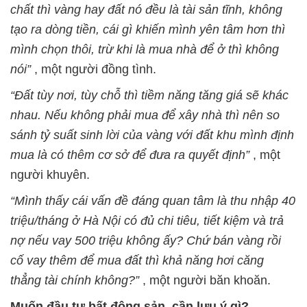
chất thì vàng hay đất nó đều là tài sản tĩnh, không
tạo ra dòng tiền, cái gì khiến mình yên tâm hơn thì
mình chọn thôi, trừ khi là mua nhà để ở thì không
nói”
, một người đồng tình.
“Đất tùy nơi, tùy chỗ thì tiềm năng tăng giá sẽ khác
nhau. Nếu không phải mua để xây nhà thì nên so
sánh tỷ suất sinh lời của vàng với đất khu mình định
mua là có thêm cơ sở để đưa ra quyết định”
, một
người khuyên.
“Mình thấy cái vấn đề đáng quan tâm là thu nhập 40
triệu/tháng ở Hà Nội có đủ chi tiêu, tiết kiệm và trả
nợ nếu vay 500 triệu không ấy? Chứ bán vàng rồi
cố vay thêm để mua đất thì khả năng hơi căng
thẳng tài chính không?”
, một người băn khoăn.
Muốn đầu tư bất động sản, cần lưu ý gì?