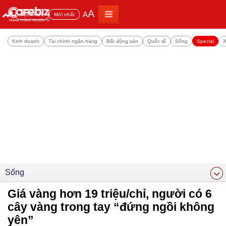
A
A
Đọc nhiều
Mới nhất
Kinh doanh
Tài chính ngân hàng
Bất động sản
Quốc tế
Sống
Special
X
Sống
Giá vàng hơn 19 triệu/chỉ, người có 6
cây vàng trong tay “đứng ngồi không
yên”