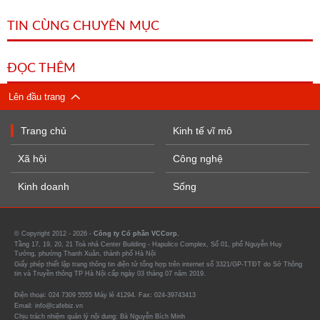
TIN CÙNG CHUYÊN MỤC
ĐỌC THÊM
Lên đầu trang
Trang chủ
Kinh tế vĩ mô
Xã hội
Công nghệ
Kinh doanh
Sống
© Copyright 2012 - 2026 -
Công ty Cổ phần VCCorp.
Tầng 17, 19, 20, 21 Toà nhà Center Building - Hapulico Complex, Số 01, phố Nguyễn Huy
Tưởng, phường Thanh Xuân, thành phố Hà Nội
Giấy phép thiết lập trang thông tin điện tử tổng hợp trên internet số 3321/GP-TTĐT do Sở Thông
tin và Truyền thông TP Hà Nội cấp ngày 03 tháng 07 năm 2019.
Điện thoại: 024 7309 5555 Máy lẻ 41294. Fax: 024-39743413
Email: info@cafebiz.vn
Chịu trách nhiệm quản lý nội dung: Bà Nguyễn Bích Minh