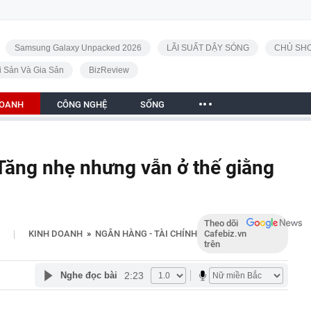
Samsung Galaxy Unpacked 2026
LÃI SUẤT DẬY SÓNG
CHỦ SHO
i Sản Và Gia Sản
BizReview
DOANH
CÔNG NGHỆ
SỐNG
Tăng nhẹ nhưng vẫn ở thế giằng
Theo dõi
|
KINH DOANH
»
NGÂN HÀNG - TÀI CHÍNH
Cafebiz.vn
trên
2:23
Nghe đọc bài