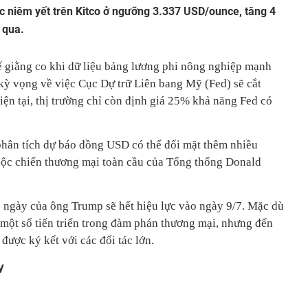
ợc niêm yết trên Kitco ở ngưỡng 3.337 USD/ounce, tăng 4
 qua.
ế giằng co khi dữ liệu bảng lương phi nông nghiệp mạnh
kỳ vọng về việc Cục Dự trữ Liên bang Mỹ (Fed) sẽ cắt
Hiện tại, thị trường chỉ còn định giá 25% khả năng Fed có
 phân tích dự báo đồng USD có thể đối mặt thêm nhiều
 cuộc chiến thương mại toàn cầu của Tổng thống Donald
 ngày của ông Trump sẽ hết hiệu lực vào ngày 9/7. Mặc dù
 một số tiến triển trong đàm phán thương mại, nhưng đến
được ký kết với các đối tác lớn.
y