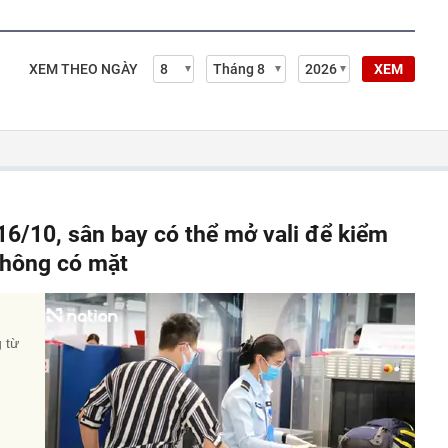
XEM THEO NGÀY
XEM
 16/10, sân bay có thể mở vali để kiểm
không có mặt
 từ