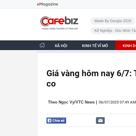
Bỏ qua điều hướng
CafeBiz - Trang chủ
Made By Google 2026
Kế Nghiệp - Góc Nhìn Tà
XÃ HỘI
KINH TẾ VĨ MÔ
KINH 
Giá vàng hôm nay 6/7: 
co
Theo Ngọc Vy/VTC News
|
06/07/2025 07:49 AM