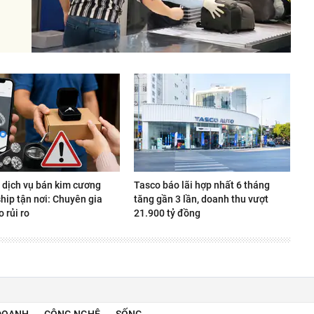
 dịch vụ bán kim cương
Tasco báo lãi hợp nhất 6 tháng
ship tận nơi: Chuyên gia
tăng gần 3 lần, doanh thu vượt
 rủi ro
21.900 tỷ đồng
DOANH
CÔNG NGHỆ
SỐNG