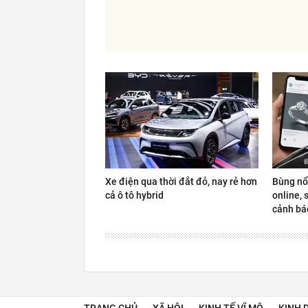
Xe điện qua thời đắt đỏ, nay rẻ hơn
Bùng nổ
cả ô tô hybrid
online, 
cảnh báo
TRANG CHỦ
XÃ HỘI
KINH TẾ VĨ MÔ
KINH 