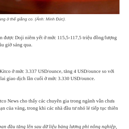
àng ở thế giằng co. (Ảnh: Minh Đức).
ện được Doji niêm yết ở mức 115,5-117,5 triệu đồng/lượng
ầu giờ sáng qua.
n Kitco ở mức 3.337 USD/ounce, tăng 4 USD/ounce so với
 lai giao dịch lần cuối ở mức 3.330 USD/ounce.
itco News cho thấy các chuyên gia trong ngành vẫn chưa
ạn của vàng, trong khi các nhà đầu tư nhỏ lẻ tiếp tục thiên
an đầu tăng lên sau dữ liệu bảng lương phi nông nghiệp,