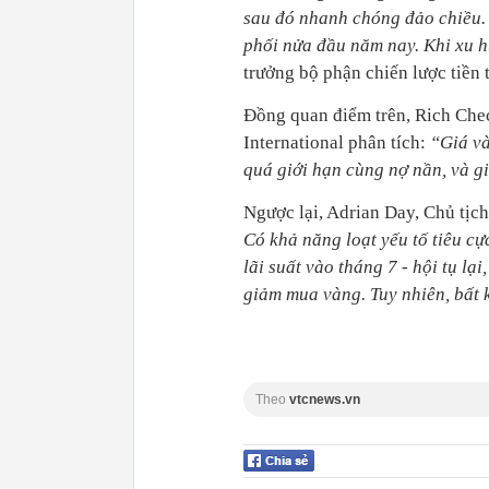
sau đó nhanh chóng đảo chiều.
phối nửa đầu năm nay. Khi xu h
trưởng bộ phận chiến lược tiền 
Đồng quan điểm trên, Rich Chec
International phân tích:
“Giá và
quá giới hạn cùng nợ nần, và g
Ngược lại, Adrian Day, Chủ tịc
Có khả năng loạt yếu tố tiêu c
lãi suất vào tháng 7 - hội tụ l
giảm mua vàng. Tuy nhiên, bất 
Theo
vtcnews.vn