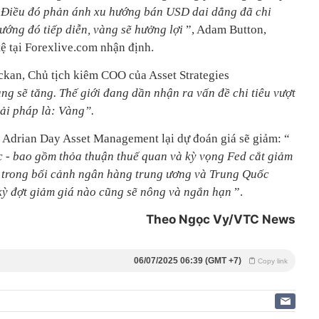
 Điều đó phản ánh xu hướng bán USD dai dẳng đã chi
ướng đó tiếp diễn, vàng sẽ hưởng lợi
”, Adam Button,
tệ tại Forexlive.com nhận định.
kan, Chủ tịch kiêm COO của Asset Strategies
ng sẽ tăng. Thế giới đang dần nhận ra vấn đề chi tiêu vượt
iải pháp là: Vàng”.
h Adrian Day Asset Management lại dự đoán giá sẽ giảm: “
ực - bao gồm thỏa thuận thuế quan và kỳ vọng Fed cắt giảm
ại, trong bối cảnh ngân hàng trung ương và Trung Quốc
kỳ đợt giảm giá nào cũng sẽ nông và ngắn hạn
”.
Theo Ngọc Vy/VTC News
06/07/2025 06:39 (GMT +7)
Copy link