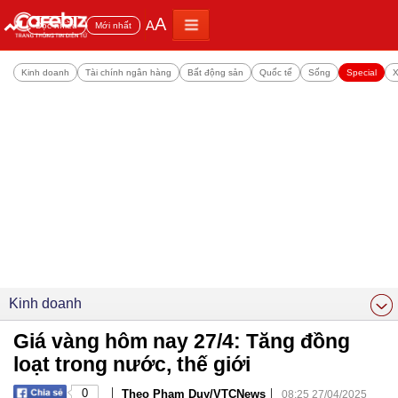
A
A
Đọc nhiều
Mới nhất
Kinh doanh
Tài chính ngân hàng
Bất động sản
Quốc tế
Sống
Special
X
Kinh doanh
Giá vàng hôm nay 27/4: Tăng đồng
loạt trong nước, thế giới
|
|
0
Theo Phạm Duy/VTCNews
08:25 27/04/2025