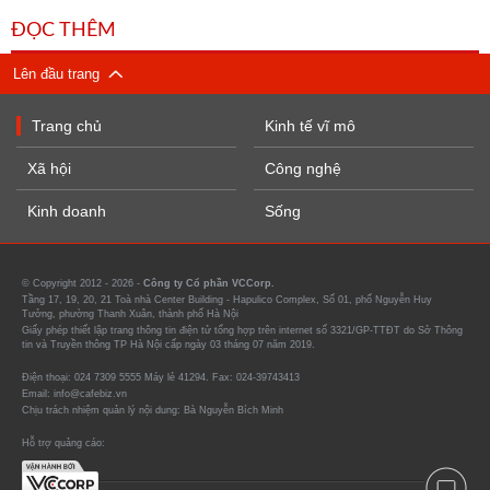
ĐỌC THÊM
Lên đầu trang
Trang chủ
Kinh tế vĩ mô
Xã hội
Công nghệ
Kinh doanh
Sống
© Copyright 2012 - 2026 -
Công ty Cổ phần VCCorp.
Tầng 17, 19, 20, 21 Toà nhà Center Building - Hapulico Complex, Số 01, phố Nguyễn Huy
Tưởng, phường Thanh Xuân, thành phố Hà Nội
Giấy phép thiết lập trang thông tin điện tử tổng hợp trên internet số 3321/GP-TTĐT do Sở Thông
tin và Truyền thông TP Hà Nội cấp ngày 03 tháng 07 năm 2019.
Điện thoại: 024 7309 5555 Máy lẻ 41294. Fax: 024-39743413
Email: info@cafebiz.vn
Chịu trách nhiệm quản lý nội dung: Bà Nguyễn Bích Minh
Hỗ trợ quảng cáo: