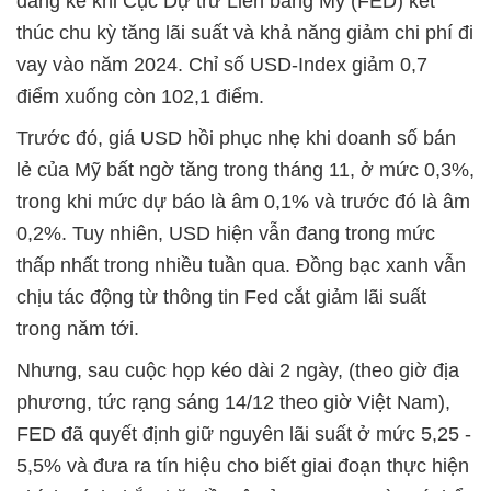
đáng kể khi Cục Dự trữ Liên bang Mỹ (FED) kết
thúc chu kỳ tăng lãi suất và khả năng giảm chi phí đi
vay vào năm 2024. Chỉ số USD-Index giảm 0,7
điểm xuống còn 102,1 điểm.
Trước đó, giá USD hồi phục nhẹ khi doanh số bán
lẻ của Mỹ bất ngờ tăng trong tháng 11, ở mức 0,3%,
trong khi mức dự báo là âm 0,1% và trước đó là âm
0,2%. Tuy nhiên, USD hiện vẫn đang trong mức
thấp nhất trong nhiều tuần qua. Đồng bạc xanh vẫn
chịu tác động từ thông tin Fed cắt giảm lãi suất
trong năm tới.
Nhưng, sau cuộc họp kéo dài 2 ngày, (theo giờ địa
phương, tức rạng sáng 14/12 theo giờ Việt Nam),
FED đã quyết định giữ nguyên lãi suất ở mức 5,25 -
5,5% và đưa ra tín hiệu cho biết giai đoạn thực hiện