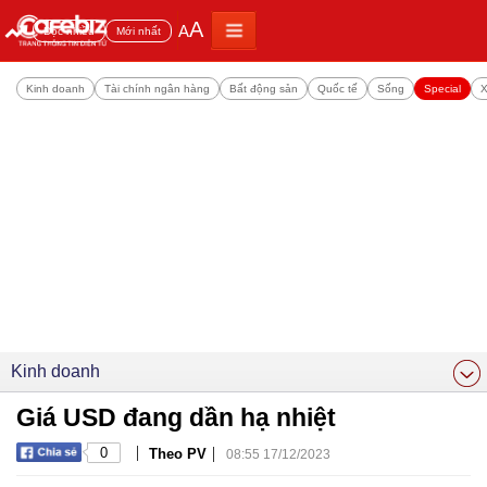
A
A
Đọc nhiều
Mới nhất
Kinh doanh
Tài chính ngân hàng
Bất động sản
Quốc tế
Sống
Special
X
Kinh doanh
Giá USD đang dần hạ nhiệt
|
|
0
Theo PV
08:55 17/12/2023