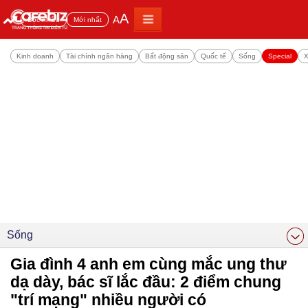
A
A
Đọc nhiều
Mới nhất
Kinh doanh
Tài chính ngân hàng
Bất động sản
Quốc tế
Sống
Special
X
Sống
Gia đình 4 anh em cùng mắc ung thư
dạ dày, bác sĩ lắc đầu: 2 điểm chung
"trí mạng" nhiều người có