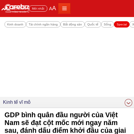
A
A
Đọc nhiều
Mới nhất
Kinh doanh
Tài chính ngân hàng
Bất động sản
Quốc tế
Sống
Special
X
Kinh tế vĩ mô
GDP bình quân đầu người của Việt
Nam sẽ đạt cột mốc mới ngay năm
sau, đánh dấu điểm khởi đầu của giai