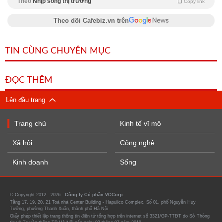
Theo
Nhịp sống thị trường
Copy link
Theo dõi Cafebiz.vn trên
TIN CÙNG CHUYÊN MỤC
ĐỌC THÊM
Lên đầu trang
Trang chủ
Kinh tế vĩ mô
Xã hội
Công nghệ
Kinh doanh
Sống
© Copyright 2012 - 2026 -
Công ty Cổ phần VCCorp.
Tầng 17, 19, 20, 21 Toà nhà Center Building - Hapulico Complex, Số 01, phố Nguyễn Huy
Tưởng, phường Thanh Xuân, thành phố Hà Nội
Giấy phép thiết lập trang thông tin điện tử tổng hợp trên internet số 3321/GP-TTĐT do Sở Thông