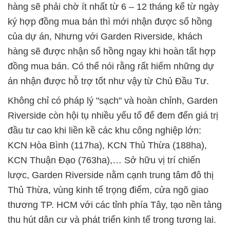
hàng sẽ phải chờ ít nhất từ 6 – 12 tháng kể từ ngày
ký hợp đồng mua bán thì mới nhận được sổ hồng
của dự án, Nhưng với Garden Riverside, khách
hàng sẽ được nhận sổ hồng ngay khi hoàn tất hợp
đồng mua bán. Có thể nói rằng rất hiếm những dự
án nhận được hỗ trợ tốt như vậy từ Chủ Đầu Tư.
Không chỉ có pháp lý "sạch" và hoàn chỉnh, Garden
Riverside còn hội tụ nhiều yếu tố để đem đến giá trị
đầu tư cao khi liền kề các khu công nghiệp lớn:
KCN Hòa Bình (117ha), KCN Thủ Thừa (188ha),
KCN Thuận Đạo (763ha),… Sở hữu vị trí chiến
lược, Garden Riverside nằm cạnh trung tâm đô thị
Thủ Thừa, vùng kinh tế trọng điểm, cửa ngõ giao
thương TP. HCM với các tỉnh phía Tây, tạo nền tảng
thu hút dân cư và phát triển kinh tế trong tương lai.