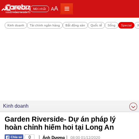
A
A
Đọc nhiều
Mới nhất
Kinh doanh
Tài chính ngân hàng
Bất động sản
Quốc tế
Sống
Special
X
Kinh doanh
Garden Riverside- Dự án pháp lý
hoàn chỉnh hiếm hoi tại Long An
|
|
0
Ánh Dương
08:00 01/12/2020