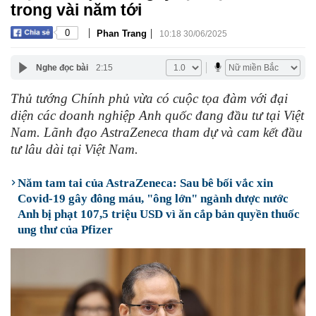
trong vài năm tới
|
|
0
Phan Trang
10:18 30/06/2025
Nghe đọc bài
2:15
Thủ tướng Chính phủ vừa có cuộc tọa đàm với đại
diện các doanh nghiệp Anh quốc đang đầu tư tại Việt
Nam. Lãnh đạo AstraZeneca tham dự và cam kết đầu
tư lâu dài tại Việt Nam.
Năm tam tai của AstraZeneca: Sau bê bối vắc xin
Covid-19 gây đông máu, "ông lớn" ngành dược nước
Anh bị phạt 107,5 triệu USD vì ăn cắp bản quyền thuốc
ung thư của Pfizer