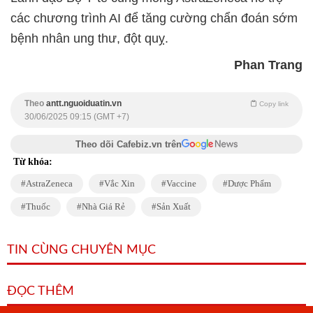
các chương trình AI để tăng cường chẩn đoán sớm
bệnh nhân ung thư, đột quỵ.
Phan Trang
Theo
antt.nguoiduatin.vn
Copy link
30/06/2025 09:15 (GMT +7)
Theo dõi Cafebiz.vn trên
Từ khóa:
AstraZeneca
Vắc Xin
Vaccine
Dược Phẩm
Thuốc
Nhà Giá Rẻ
Sản Xuất
TIN CÙNG CHUYÊN MỤC
ĐỌC THÊM