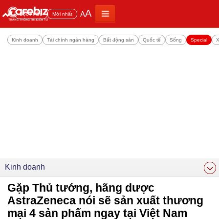
A
A
Đọc nhiều
Mới nhất
Kinh doanh
Tài chính ngân hàng
Bất động sản
Quốc tế
Sống
Special
X
Kinh doanh
Gặp Thủ tướng, hãng dược
AstraZeneca nói sẽ sản xuất thương
mại 4 sản phẩm ngay tại Việt Nam