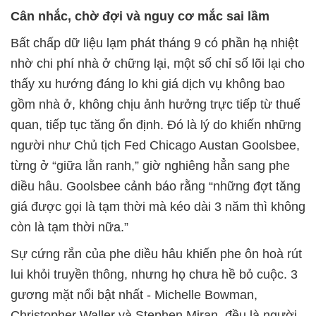
Cân nhắc, chờ đợi và nguy cơ mắc sai lầm
Bất chấp dữ liệu lạm phát tháng 9 có phần hạ nhiệt
nhờ chi phí nhà ở chững lại, một số chỉ số lõi lại cho
thấy xu hướng đáng lo khi giá dịch vụ không bao
gồm nhà ở, không chịu ảnh hưởng trực tiếp từ thuế
quan, tiếp tục tăng ổn định. Đó là lý do khiến những
người như Chủ tịch Fed Chicago Austan Goolsbee,
từng ở “giữa lằn ranh,” giờ nghiêng hẳn sang phe
diều hâu. Goolsbee cảnh báo rằng “những đợt tăng
giá được gọi là tạm thời mà kéo dài 3 năm thì không
còn là tạm thời nữa.”
Sự cứng rắn của phe diều hâu khiến phe ôn hoà rút
lui khỏi truyền thông, nhưng họ chưa hề bỏ cuộc. 3
gương mặt nổi bật nhất - Michelle Bowman,
Christopher Waller và Stephen Miran, đều là người