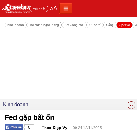
A
A
Đọc nhiều
Mới nhất
Kinh doanh
Tài chính ngân hàng
Bất động sản
Quốc tế
Sống
Special
X
Kinh doanh
Fed gặp bất ổn
|
|
0
Theo Diệp Vy
09:24 13/11/2025