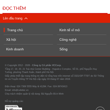
ĐỌC THÊM
Lên đầu trang
Trang chủ
Kinh tế vĩ mô
Xã hội
Công nghệ
Kinh doanh
Sống
© Copyright 2012 - 2026 -
Công ty Cổ phần VCCorp.
Tầng 17, 19, 20, 21 Toà nhà Center Building - Hapulico Complex, Số 01, phố Nguyễn Huy
Tưởng, phường Thanh Xuân, thành phố Hà Nội
Giấy phép thiết lập trang thông tin điện tử tổng hợp trên internet số 3321/GP-TTĐT do Sở Thông
tin và Truyền thông TP Hà Nội cấp ngày 03 tháng 07 năm 2019.
Điện thoại: 024 7309 5555 Máy lẻ 41294. Fax: 024-39743413
Email: info@cafebiz.vn
Chịu trách nhiệm quản lý nội dung: Bà Nguyễn Bích Minh
Hỗ trợ quảng cáo: