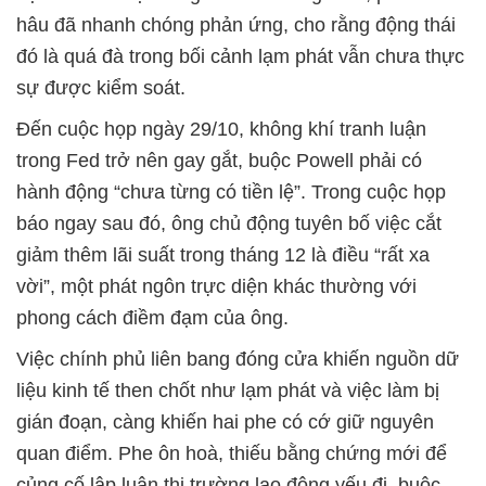
hâu đã nhanh chóng phản ứng, cho rằng động thái
đó là quá đà trong bối cảnh lạm phát vẫn chưa thực
sự được kiểm soát.
Đến cuộc họp ngày 29/10, không khí tranh luận
trong Fed trở nên gay gắt, buộc Powell phải có
hành động “chưa từng có tiền lệ”. Trong cuộc họp
báo ngay sau đó, ông chủ động tuyên bố việc cắt
giảm thêm lãi suất trong tháng 12 là điều “rất xa
vời”, một phát ngôn trực diện khác thường với
phong cách điềm đạm của ông.
Việc chính phủ liên bang đóng cửa khiến nguồn dữ
liệu kinh tế then chốt như lạm phát và việc làm bị
gián đoạn, càng khiến hai phe có cớ giữ nguyên
quan điểm. Phe ôn hoà, thiếu bằng chứng mới để
củng cố lập luận thị trường lao động yếu đi, buộc