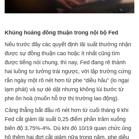
Khủng hoảng đồng thuận trong nội bộ Fed
Nếu trước đây các quyết định lãi suất thường nhận
được sự đồng thuận cao hoặc ít nhất cũng tìm
được tiếng nói chung, thì nay, Fed đang rẽ thành
hai luồng tư tưởng trái ngược, với lập trường cứng
rắn ngày một rõ nét hơn từ phe “diều hâu” (lo ngại
lạm phát) và sự dè dặt nhưng không lùi bước từ
phe ôn hoà (muốn hỗ trợ thị trường lao động).
Căng thẳng bắt đầu rõ nét hơn từ cuối tháng 9 khi
Fed cắt giảm lãi suất 0,25 điểm phần trăm xuống
biên độ 3,75%-4%. Dù khi đó 10/19 quan chức ủng
hộ thêm hai đợt cắt giảm nữa trong năm, phe diều