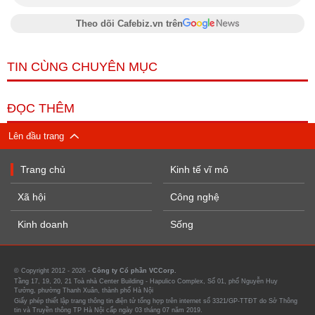
Theo dõi Cafebiz.vn trên
TIN CÙNG CHUYÊN MỤC
ĐỌC THÊM
Lên đầu trang
Trang chủ
Kinh tế vĩ mô
Xã hội
Công nghệ
Kinh doanh
Sống
© Copyright 2012 - 2026 -
Công ty Cổ phần VCCorp.
Tầng 17, 19, 20, 21 Toà nhà Center Building - Hapulico Complex, Số 01, phố Nguyễn Huy
Tưởng, phường Thanh Xuân, thành phố Hà Nội
Giấy phép thiết lập trang thông tin điện tử tổng hợp trên internet số 3321/GP-TTĐT do Sở Thông
tin và Truyền thông TP Hà Nội cấp ngày 03 tháng 07 năm 2019.