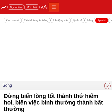
A
A
Đọc nhiều
Mới nhất
Kinh doanh
Tài chính ngân hàng
Bất động sản
Quốc tế
Sống
Special
X
Sống
Đừng biến lòng tốt thành thứ hiếm
hoi, biến việc bình thường thành bất
thường