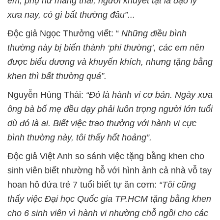
em, phụ nữ mang thai, người khuyết tật là đạo lý
xưa nay, có gì bất thường đâu”...
Độc giả Ngọc Thưởng viết: “
Những điều bình
thường này bị biến thành ‘phi thường’, các em nên
được biểu dương và khuyến khích, nhưng tặng bằng
khen thì bất thường quá”.
Nguyễn Hùng Thái:
“Đó là hành vi cơ bản. Ngày xưa
ông bà bố mẹ đều dạy phải luôn trọng người lớn tuổi
dù đó là ai. Biết việc trao thưởng với hành vi cực
bình thường này, tôi thấy hốt hoảng”.
Độc giả Việt Anh so sánh việc tặng bằng khen cho
sinh viên biết nhường hỗ với hình ảnh cả nhà vỗ tay
hoan hô đứa trẻ 7 tuổi biết tự ăn cơm:
“Tôi cũng
thấy việc Đại học Quốc gia TP.HCM tặng bằng khen
cho 6 sinh viên vì hành vi nhường chỗ ngồi cho các