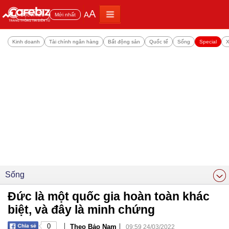
A
A
Đọc nhiều
Mới nhất
Kinh doanh
Tài chính ngân hàng
Bất động sản
Quốc tế
Sống
Special
X
Sống
Đức là một quốc gia hoàn toàn khác
biệt, và đây là minh chứng
|
|
0
Theo Bảo Nam
09:59 24/03/2022